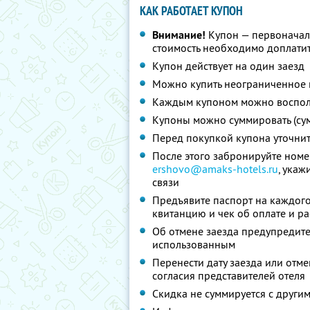
КАК РАБОТАЕТ КУПОН
Внимание!
Купон — первоначал
стоимость необходимо доплатит
Купон действует на один заезд
Можно купить неограниченное 
Каждым купоном можно восполь
Купоны можно суммировать (су
Перед покупкой купона уточни
После этого забронируйте номе
ershovo@amaks-hotels.ru
, укаж
связи
Предъявите паспорт на каждого 
квитанцию и чек об оплате и р
Об отмене заезда предупредите 
использованным
Перенести дату заезда или отм
согласия представителей отеля
Скидка не суммируется с друг