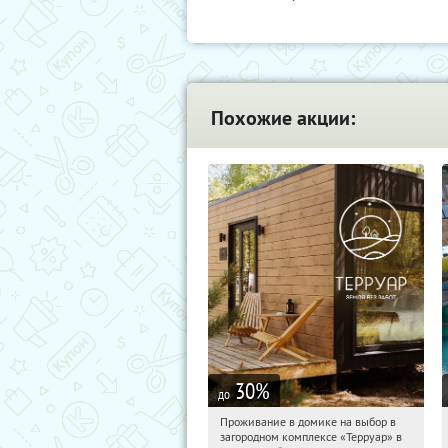
Похожие акции:
30
%
до
Проживание в домике на выбор в
06:16:16
Купили:
8
загородном комплексе «Терруар» в