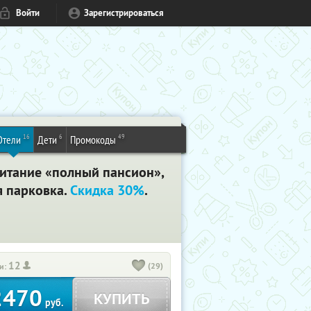
Войти
Зарегистрироваться
16
6
49
Отели
Дети
Промокоды
питание «полный пансион»,
я парковка.
Скидка 30%
.
12
(29)
и:
2470
КУПИТЬ
руб.