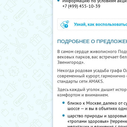
Информацию по условиям акции
+7 (499) 455-10-39
Узнай, как воспользовать
ПОДРОБНЕЕ О ПРЕДЛОЖЕ
В самом сердце живописного Подм
вековых парков, вас встречает б
Звенигород».
Некогда родовая усадьба графа Ол
современный курорт, гармонично
стандарты сети AMAKS.
Здесь каждый уголок дышит истор
комфортом и вниманием.
близко к Москве, далеко от 
шоссе — и вы в объятиях одн
царство природы и здоровья
«тропами здоровья» (терренк
медитации и единения с при