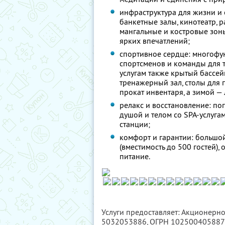
инфраструктура для жизни и
банкетные залы, кинотеатр, 
мангальные и костровые зон
ярких впечатлений;
спортивное сердце: многоф
спортсменов и команды для 
услугам также крытый бассе
тренажерный зал, столы для 
прокат инвентаря, а зимой — 
релакс и восстановление: пог
душой и телом со SPA-услуга
станции;
комфорт и гарантии: большо
(вместимость до 500 гостей)
питание.
Услуги предоставляет: Акционерно
5032053886
, ОГРН 10250040588