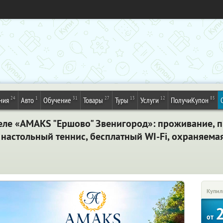
24
1
31
27
13
12
85
ния
Авто
Обучение
Товары
Туры
Услуги
ПолучиКупон
теле «AMAKS "Ершово" Звенигород»: проживание, 
 настольный теннис, бесплатный WI-Fi, охраняема
Купил
от