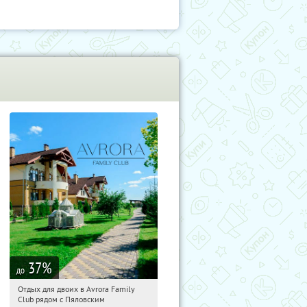
37
%
до
Отдых для двоих в Avrora Family
06:16:16
Купили:
10
Club рядом с Пяловским