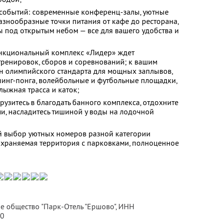
 событий: современные конференц-залы, уютные
разнообразные точки питания от кафе до ресторана,
ы под открытым небом — все для вашего удобства и
ункциональный комплекс «Лидер» ждет
тренировок, сборов и соревнований; к вашим
йн олимпийского стандарта для мощных заплывов,
пинг-понга, волейбольные и футбольные площадки,
лыжная трасса и каток;
рузитесь в благодать банного комплекса, отдохните
ми, насладитесь тишиной у воды на лодочной
й выбор уютных номеров разной категории
, охраняемая территория с парковками, полноценное
е общество "Парк-Отель "Ершово",
ИНН
70