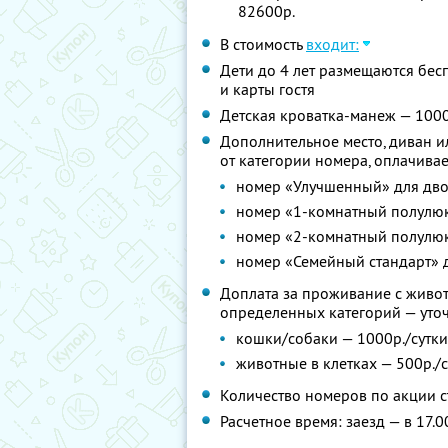
82600р.
В стоимость
входит:
Дети до 4 лет размещаются бес
и карты гостя
Детская кроватка-манеж — 1000
Дополнительное место, диван и
от категории номера, оплачивае
номер «Улучшенный» для дво
номер «1-комнатный полулюк
номер «2-комнатный полулюк
номер «Семейный стандарт» 
Доплата за проживание с живот
определенных категорий — уточ
кошки/собаки — 1000р./сутки
животные в клетках — 500р./с
Количество номеров по акции 
Расчетное время: заезд — в 17.0