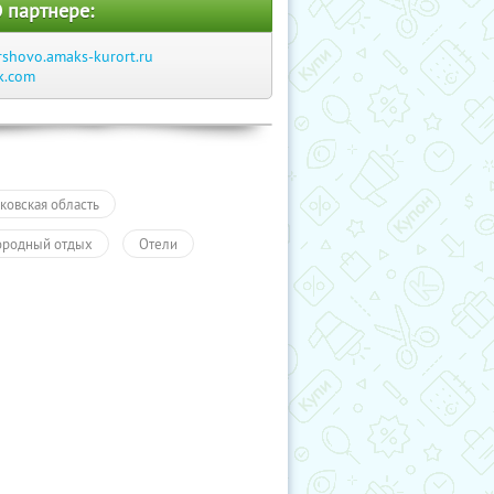
 партнере:
rshovo.amaks-kurort.ru
k.com
ковская область
ородный отдых
Отели