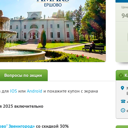
Цена
9
Вопросы по акции
К
а для
IOS
или
Android
и покажите купон с экрана
ря 2025 включительно
во" Звенигород»
со скидкой 30%