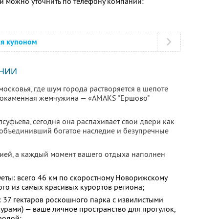
 можно уточнить по телефону компании:
ся купоном
НИИ
осковья, где шум города растворяется в шепоте
елокаменная жемчужина — «AMAKS "Ершово"
суфьева, сегодня она распахивает свои двери как
 объединивший богатое наследие и безупречные
ией, а каждый момент вашего отдыха наполнен
суеты: всего 46 км по скоростному Новорижскому
ого из самых красивых курортов региона;
: 37 гектаров роскошного парка с извилистыми
урами) — ваше личное пространство для прогулок,
родой;