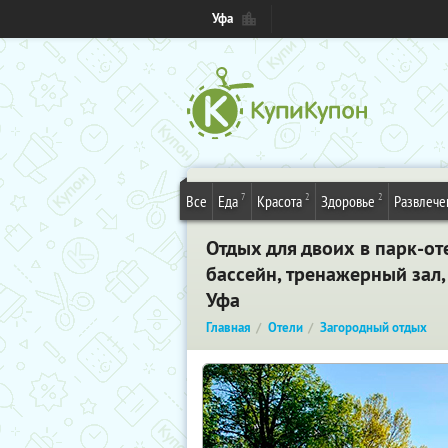
Уфа
7
2
2
Все
Еда
Красота
Здоровье
Развлече
Отдых для двоих в парк-о
бассейн, тренажерный зал,
Уфа
Главная
Отели
Загородный отдых