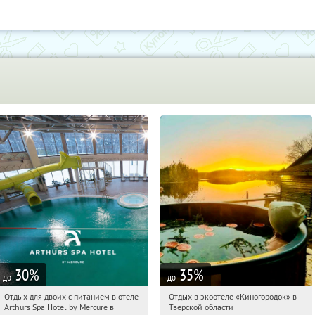
30
%
35
%
до
до
Отдых для двоих с питанием в отеле
Отдых в экоотеле «Киногородок» в
06:16:16
Купи первым!
06:16:16
Купи первым!
Arthurs Spa Hotel by Mercure в
Тверской области