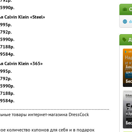
4792р.
 5990р.
О
 Calvin Klein «Steel»
d
2995р.
4792р.
 5990р.
Д
 7188р.
 9584р.
 Calvin Klein «365»
Бе
2995р.
шк
4792р.
Бе
 5990р.
 7188р.
 9584р.
Ра
«Э
льные товары интернет-магазина DressCock
Бе
ое количество купонов для себя и в подарок