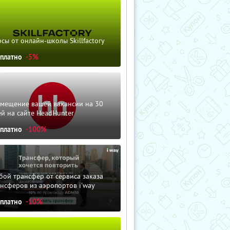
сы от онлайн-школы Skillfactory
сплатно
-5%
змещение вашей вакансии на 30
й на сайте HeadHunter
сплатно
-100%
ой трансфер от сервиса заказа
нсферов из аэропортов i'way
сплатно
-10%