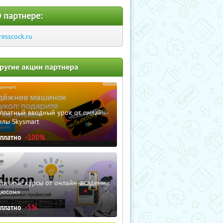
 партнере:
resscock.ru
ругие акции партнера
сплатный вводный урок от онлайн-
олы Skysmart
сплатно
-100%
зличные курсы от онлайн-академии
дюсон»
сплатно
-5%