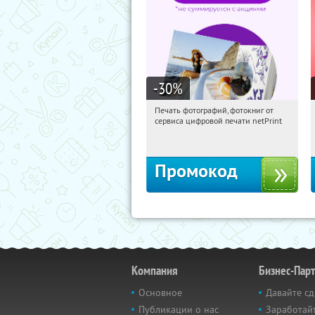
-30
%
Печать фотографий, фотокниг от
15:50:13
Получили:
4
сервиса цифровой печати netPrint
Россия
Промокод
Компания
Бизнес-Пар
Основное
Давайте сд
Публикации о нас
Заработайт