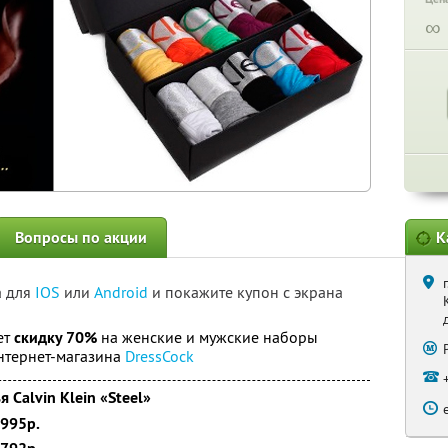
∞
Вопросы по акции
К
а для
IOS
или
Android
и покажите купон с экрана
ет
скидку 70%
на женские и мужские наборы
интернет-магазина
DressCock
Calvin Klein «Steel»
2995р.