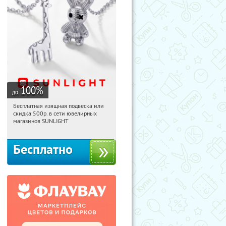
100
%
до
Бесплатная изящная подвеска или
15:50:13
Получили:
73
скидка 500р. в сети ювелирных
Россия
магазинов SUNLIGHT
Бесплатно