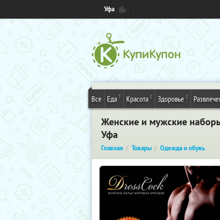
Уфа
7
2
2
Все
Еда
Красота
Здоровье
Развлече
Женские и мужские наборы 
Уфа
Главная
Товары
Одежда и обувь