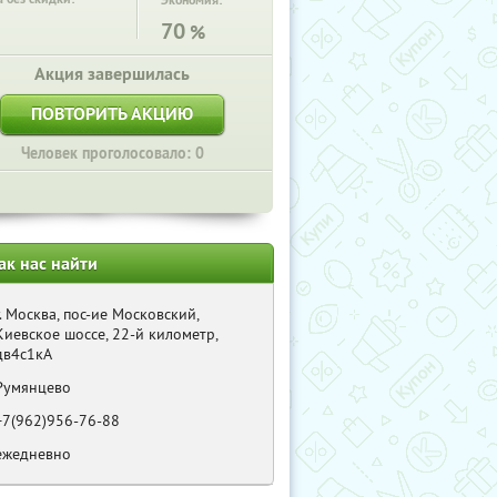
Экономия:
70
%
Акция завершилась
ПОВТОРИТЬ АКЦИЮ
Человек проголосовало: 0
ак нас найти
г. Москва, пос-ие Московский,
Киевское шоссе, 22-й километр,
дв4с1кА
Румянцево
+7(962)956-76-88
ежедневно