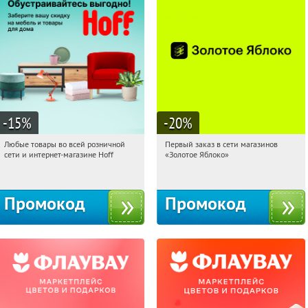
-15
%
-20
%
Любые товары во всей розничной
Первый заказ в сети магазинов
15:50:13
Получили:
83
15:50:13
Получи первым!
сети и интернет-магазине Hoff
«Золотое Яблоко»
Москва, 1-й Волоколамский проезд,
Россия
10с1
Промокод
Промокод