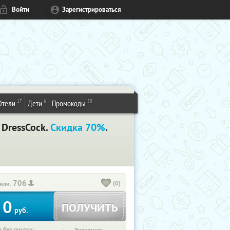
Войти
Зарегистрироваться
17
6
50
Отели
Дети
Промокоды
 DressCock.
Скидка 70%
.
706
(0)
или:
0
ПОЛУЧИТЬ
руб.
 без скидки: