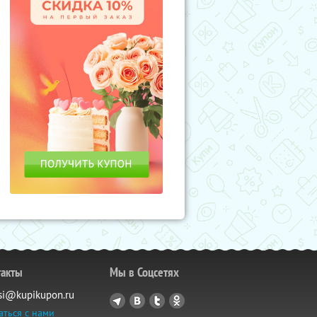
такты
Мы в Соцсетях
si@kupikupon.ru
аться с нами