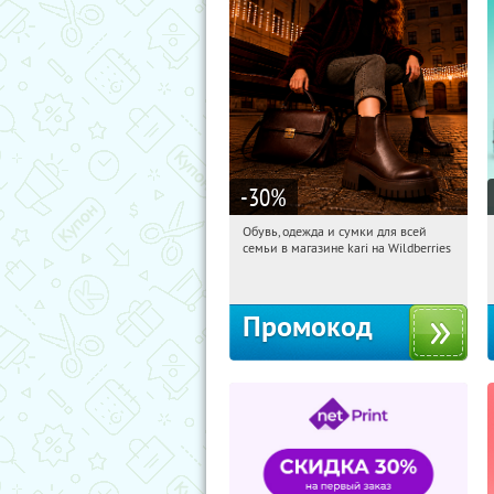
-30
%
Обувь, одежда и сумки для всей
15:50:13
Получили:
30
семьи в магазине kari на Wildberries
Россия
Промокод