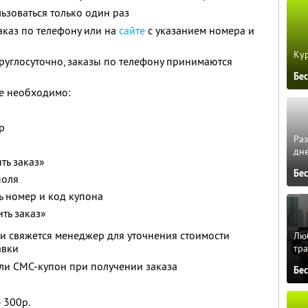
зоваться только один раз
каз по телефону или на
сайте
с указанием номера и
Кур
руглосуточно, заказы по телефону принимаются
Бе
те необходимо:
р
Ра
дне
ть заказ»
Бе
поля
ь номер и код купона
ть заказ»
и свяжется менеджер для уточнения стоимости
Люб
авки
тра
ли СМС-купон при получении заказа
Бе
 300р.