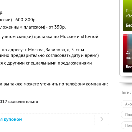
Пер
р.
«З
ссии) - 600-800р.
Бе
аложенным платежом) - от 350р.
(с учетом скидки) доставка по Москве и «Почтой
адресу: г. Москва, Вавилова, д. 5. ст. м.
25 
имо предварительно согласовать дату и время)
по
тся с другими специальными предложениями
Бе
 вы также можете уточнить по телефону компании:
Теги:
2017 включительно
Акс
Под
ся купоном
Пол