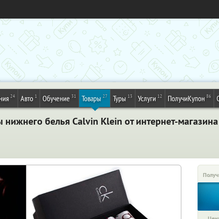
24
1
31
27
13
12
86
ния
Авто
Обучение
Товары
Туры
Услуги
ПолучиКупон
нижнего белья Calvin Klein от интернет-магазина
Получ
Цена