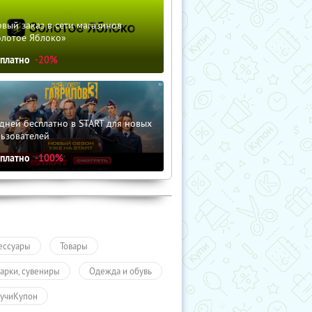
вый заказ в сети магазинов
олотое Яблоко»
сплатно
-20%
дней бесплатно в START для новых
льзователей
сплатно
-100%
ессуары
Товары
арки, сувениры
Одежда и обувь
учиКупон