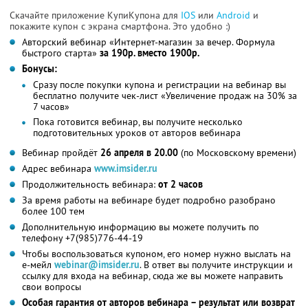
Скачайте приложение КупиКупона для
IOS
или
Android
и
покажите купон с экрана смартфона. Это удобно :)
Авторский вебинар «Интернет-магазин за вечер. Формула
быстрого старта»
за 190р. вместо 1900р.
Бонусы:
Сразу после покупки купона и регистрации на вебинар вы
бесплатно получите чек-лист «Увеличение продаж на 30% за
7 часов»
Пока готовится вебинар, вы получите несколько
подготовительных уроков от авторов вебинара
Вебинар пройдёт
26 апреля в 20.00
(по Московскому времени)
Адрес вебинара
www.imsider.ru
Продолжительность вебинара:
от 2 часов
За время работы на вебинаре будет подробно разобрано
более 100 тем
Дополнительную информацию вы можете получить по
телефону +7(985)776-44-19
Чтобы воспользоваться купоном, его номер нужно выслать на
е-мейл
webinar@imsider.ru
. В ответ вы получите инструкции и
ссылку для входа на вебинар, сюда же вы можете направить
свои вопросы
Особая гарантия от авторов вебинара – результат или возврат