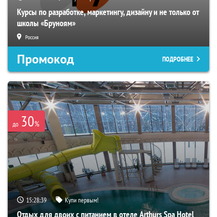
Курсы по разработке, маркетингу, дизайну и не только от
школы «Бруноям»
Россия
Промокод
ПОДРОБНЕЕ
30
%
до
15:28:38
Купи первым!
Отдых для двоих с питанием в отеле Arthurs Spa Hotel