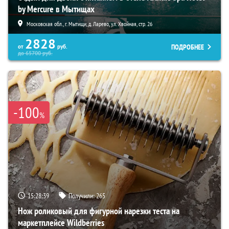
by Mercure в Мытищах
Московская обл., г. Мытищи, д. Ларево, ул. Хвойная, стр. 26
2828
ПОДРОБНЕЕ
от
руб.
до
65700
руб.
-100
%
15:28:38
Получили:
265
Нож роликовый для фигурной нарезки теста на
маркетплейсе Wildberries