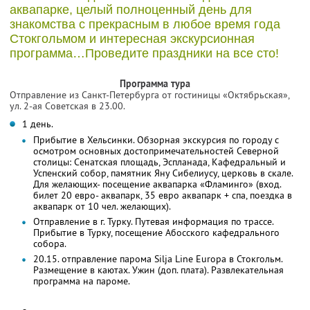
аквапарке, целый полноценный день для
знакомства с прекрасным в любое время года
Стокгольмом и интересная экскурсионная
программа…Проведите праздники на все сто!
Программа тура
Отправление из Санкт-Петербурга от гостиницы «Октябрьская»,
ул. 2-ая Советская в 23.00.
1 день.
Прибытие в Хельсинки. Обзорная экскурсия по городу с
осмотром основных достопримечательностей Северной
столицы: Сенатская площадь, Эспланада, Кафедральный и
Успенский собор, памятник Яну Сибелиусу, церковь в скале.
Для желающих- посещение аквапарка «Фламинго» (вход.
билет 20 евро- аквапарк, 35 евро аквапарк + спа, поездка в
аквапарк от 10 чел. желающих).
Отправление в г. Турку. Путевая информация по трассе.
Прибытие в Турку, посещение Абосского кафедрального
собора.
20.15. отправление парома Silja Line Europa в Стокгольм.
Размещение в каютах. Ужин (доп. плата). Развлекательная
программа на пароме.