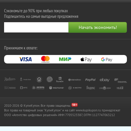
Сэкономьте до 90% при любых покупках
Подпишитесь на самые выгодные предложения
Принимаем к оплате:
2010-2026 © КупиКупон. Все права защищены.
Все права на товарный знак "КупиКупон" и на сайт www.kupikupon.ru принадлежат
OOO «Агентство цифровых решений» ИНН 7705523387, ОГРН 1127747063212