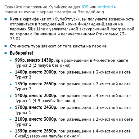
Скачайте приложение КупиКупона для
IOS
или
Android
и
покажите купон с экрана смартфона. Это удобно :)
Купив сертификат от «КупиОтпуск», вы получаете возможность
отправиться в трехдневный круиз Финляндия-Швеция на
паромах Silja Line с увлекательной экскурсионной программой
по городам Финляндии и величественному Стокгольму, 23-
25.02.
Стоимость тура зависит от типа каюты на пароме
Выбирайте!
999р. вместо 1430р.
при размещении в 4-хместной каюте
Турист 2 (2 палуба без окна)
1400р. вместо 2000р.
при размещении в 3-хместной каюте
Турист 2
1850р. вместо 2650р.
при размещении в 2-хместной каюте
Турист 2
1400р. вместо 2000р.
при размещении в 4-хместной каюте
Турист 1 (4-9 палубы без окна)
1700р. вместо 2430р.
при размещении в 3-хместной каюте
Турист 1
2100р. вместо 3000р.
при размещении в 2-хместной каюете
Турист 1
1850р. вместо 2650р.
при размещении в 4-хместной каюте
Сисайд (верхние палубы с окном)