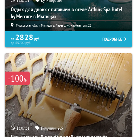
13:07:30
Купи первым!
Отдых для двоих с питанием в отеле Arthurs Spa Hotel
by Mercure в Мытищах
Московская обл., г. Мытищи, д. Ларево, ул. Хвойная, стр. 26
2828
ПОДРОБНЕЕ
от
руб.
до
65700
руб.
-100
%
13:07:30
Получили:
265