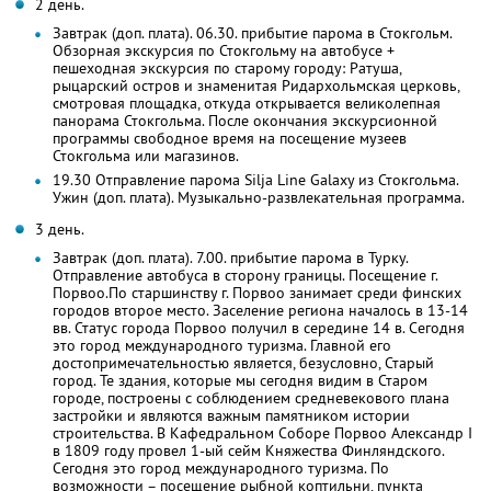
2 день.
Завтрак (доп. плата). 06.30. прибытие парома в Стокгольм.
Обзорная экскурсия по Стокгольму на автобусе +
пешеходная экскурсия по старому городу: Ратуша,
рыцарский остров и знаменитая Ридархольмская церковь,
смотровая площадка, откуда открывается великолепная
панорама Стокгольма. После окончания экскурсионной
программы свободное время на посещение музеев
Стокгольма или магазинов.
19.30 Отправление парома Silja Line Galaxy из Стокгольма.
Ужин (доп. плата). Музыкально-развлекательная программа.
3 день.
Завтрак (доп. плата). 7.00. прибытие парома в Турку.
Отправление автобуса в сторону границы. Посещение г.
Порвоо.По старшинству г. Порвоо занимает среди финских
городов второе место. Заселение региона началось в 13-14
вв. Статус города Порвоо получил в середине 14 в. Сегодня
это город международного туризма. Главной его
достопримечательностью является, безусловно, Старый
город. Те здания, которые мы сегодня видим в Старом
городе, построены с соблюдением средневекового плана
застройки и являются важным памятником истории
строительства. В Кафедральном Соборе Порвоо Александр I
в 1809 году провел 1-ый сейм Княжества Финляндского.
Сегодня это город международного туризма. По
возможности – посещение рыбной коптильни, пункта