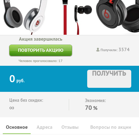
Акция завершилась
3574
ПОВТОРИТЬ АКЦИЮ
Получили:
Человек проголосовало: 17
ПОЛУЧИТЬ
0
руб.
Цена без скидки:
Экономия:
∞
70
%
Основное
Адреса
Отзывы
Вопросы по акции