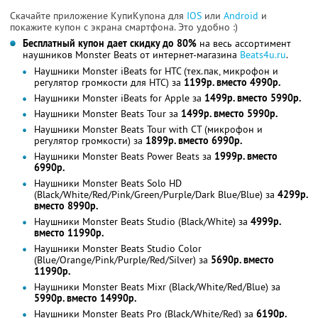
Скачайте приложение КупиКупона для
IOS
или
Android
и
покажите купон с экрана смартфона. Это удобно :)
Бесплатный купон дает скидку до 80%
на весь ассортимент
наушников Monster Beats от интернет-магазина
Beats4u.ru
.
Наушники Monster iBeats for HTC (тех.пак, микрофон и
регулятор громкости для HTC) за
1199р. вместо 4990р.
Наушники Monster iBeats for Apple за
1499р. вместо 5990р.
Наушники Monster Beats Tour за
1499р. вместо 5990р.
Наушники Monster Beats Tour with CT (микрофон и
регулятор громкости) за
1899р. вместо 6990р.
Наушники Monster Beats Power Beats за
1999р. вместо
6990р.
Наушники Monster Beats Solo HD
(Black/White/Red/Pink/Green/Purple/Dark Blue/Blue) за
4299р.
вместо 8990р.
Наушники Monster Beats Studio (Black/White) за
4999р.
вместо 11990р.
Наушники Monster Beats Studio Color
(Blue/Orange/Pink/Purple/Red/Silver) за
5690р. вместо
11990р.
Наушники Monster Beats Mixr (Black/White/Red/Blue) за
5990р. вместо 14990р.
Наушники Monster Beats Pro (Black/White/Red) за
6190р.