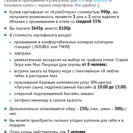
Скачайте приложение КупиКупона для
IOS
или
Android
и
покажите купон с экрана смартфона. Это удобно :)
Купив сертификат от «КупиОтпуск» стоимостью
990р
., вы
получаете возможность провести
3
дня и
2
ночи вдвоем в
Абхазии с проживанием в отеле со
скидкой 55%
Вы платите
3645р
. вместо
8100р
.
В стоимость сертификата входит:
проживание в комфортабельных номерах категории
стандарт ( DOUBLE или TWIN)
завтраки
увлекательная экскурсия на выбор по графику отеля: Старая
Гагра или Мыс Пицунда (для группы
от 8 человек
)
встреча заката на берегу моря с глинтвейном «Я люблю
тебя» в ресторане Alex
пользование базовым комплексом услуг SPA-центра
«Лагуна» сауна, гидромассажный бассейн (
с 10.00 до 13.00
)
открытый подогреваемый бассейн, лежаки
экспресс-маникюр в салоне красоты
Дополнительно оплачивается обед –
250
р./чел., ужин –
300
р./
чел.
Вы можете приобрести сколько угодно купонов для себя и в
подарок
Один купон действителен для
2 человек