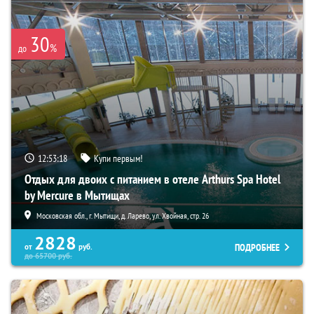
30
%
до
12:53:17
Купи первым!
Отдых для двоих с питанием в отеле Arthurs Spa Hotel
by Mercure в Мытищах
Московская обл., г. Мытищи, д. Ларево, ул. Хвойная, стр. 26
2828
ПОДРОБНЕЕ
от
руб.
до
65700
руб.