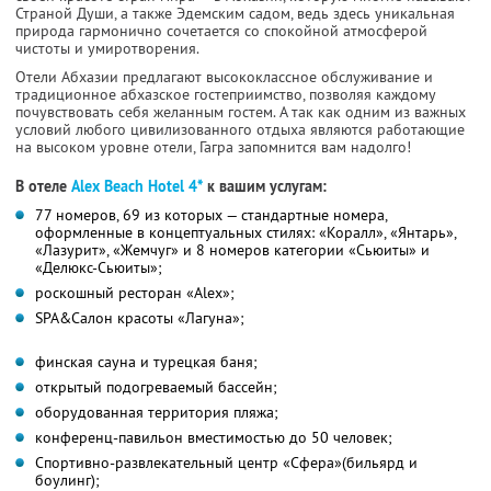
Страной Души, а также Эдемским садом, ведь здесь уникальная
природа гармонично сочетается со спокойной атмосферой
чистоты и умиротворения.
Отели Абхазии предлагают высококлассное обслуживание и
традиционное абхазское гостеприимство, позволяя каждому
почувствовать себя желанным гостем. А так как одним из важных
условий любого цивилизованного отдыха являются работающие
на высоком уровне отели, Гагра запомнится вам надолго!
В отеле
Alex Beach Hotel 4*
к вашим услугам:
77 номеров, 69 из которых — стандартные номера,
оформленные в концептуальных стилях: «Коралл», «Янтарь»,
«Лазурит», «Жемчуг» и 8 номеров категории «Сьюиты» и
«Делюкс-Сьюиты»;
роскошный ресторан «Alex»;
SPA&Салон красоты «Лагуна»;
финская сауна и турецкая баня;
открытый подогреваемый бассейн;
оборудованная территория пляжа;
конференц-павильон вместимостью до 50 человек;
Спортивно-развлекательный центр «Сфера»(бильярд и
боулинг);