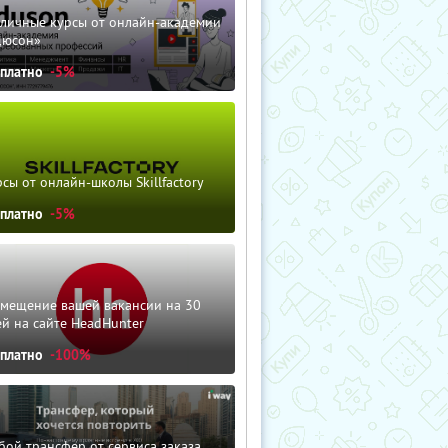
зличные курсы от онлайн-академии
дюсон»
сплатно
-5%
сы от онлайн-школы Skillfactory
сплатно
-5%
змещение вашей вакансии на 30
й на сайте HeadHunter
сплатно
-100%
ой трансфер от сервиса заказа