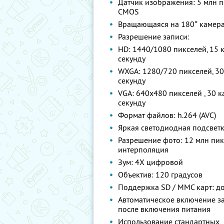
Датчик изображения: 5 млн 
CMOS
Вращающаяся на 180° камер
Разрешение записи:
HD: 1440/1080 пикселей, 15 
секунду
WXGA: 1280/720 пикселей, 30
секунду
VGA: 640x480 пикселей , 30 к
секунду
Формат файлов: h.264 (AVC)
Яркая светодиодная подсвет
Разрешение фото: 12 млн пик
интерполяция
Зум: 4Х цифровой
Объектив: 120 градусов
Поддержка SD / MMC карт: до
Автоматическое включение з
после включения питания
Использование стандартных