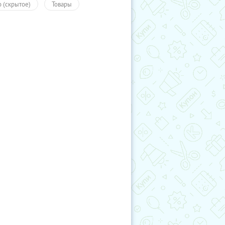
о (скрытое)
Товары