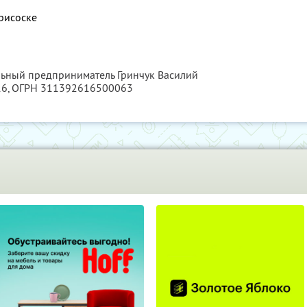
рисоске
льный предприниматель Гринчук Василий
16
, ОГРН 311392616500063