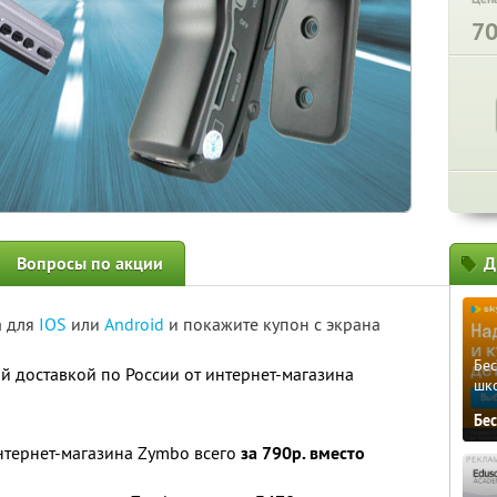
7
Вопросы по акции
Д
а для
IOS
или
Android
и покажите купон с экрана
Бе
й доставкой по России от интернет-магазина
шк
Бе
нтернет-магазина Zymbo всего
за 790р. вместо