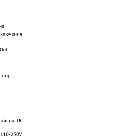
ия
отключения
-Out
ратор
ройство DC
, 110-250V