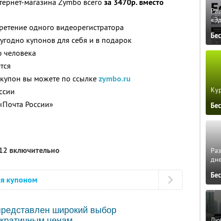
тернет-магазина Zymbo всего
за 3470р. вместо
Ра
«Э
ретение одного видеорегистратора
Бе
угодно купонов для себя и в подарок
о человека
тся
 купон вы можете по ссылке
zymbo.ru
Кур
ссии
«Почта России»
Бе
012 включительно
Ра
дне
Бе
ся купоном
редставлен широкий выбор
Люб
ократичным ценам.