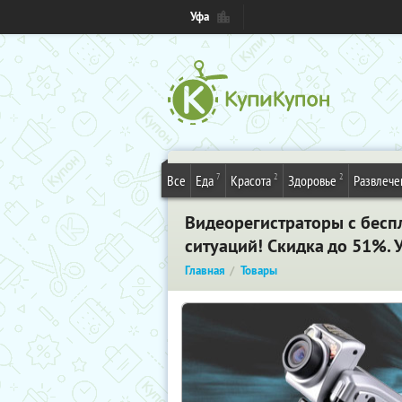
Уфа
7
2
2
Все
Еда
Красота
Здоровье
Развлече
Видеорегистраторы с беспл
ситуаций! Скидка до 51%. 
Главная
Товары