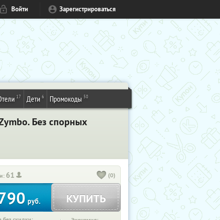
Войти
Зарегистрироваться
17
6
50
Отели
Дети
Промокоды
 Zymbo. Без спорных
61
(0)
и:
790
КУПИТЬ
руб.
 без скидки: