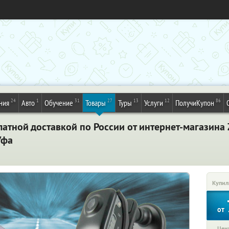
24
1
31
27
13
12
86
ния
Авто
Обучение
Товары
Туры
Услуги
ПолучиКупон
атной доставкой по России от интернет-магазина
Уфа
Купил
от
Цена