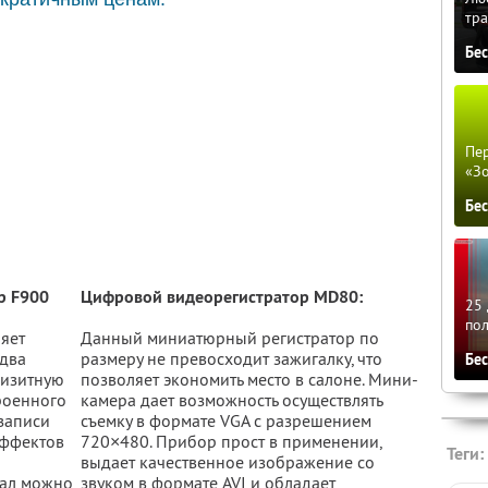
тра
Бе
Пер
«З
Бе
р F900
Цифровой видеорегистратор MD80:
25 
по
яет
Данный миниатюрный регистратор по
едва
размеру не превосходит зажигалку, что
Бе
изитную
позволяет экономить место в салоне. Мини-
роенного
камера дает возможность осуществлять
записи
съемку в формате VGA с разрешением
эффектов
720×480. Прибор прост в применении,
Теги:
выдает качественное изображение со
иал можно
звуком в формате AVI и обладает