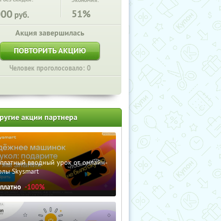
Экономия:
000
51%
руб.
Акция завершилась
ПОВТОРИТЬ АКЦИЮ
Человек проголосовало: 0
ругие акции партнера
сплатный вводный урок от онлайн-
олы Skysmart
сплатно
-100%