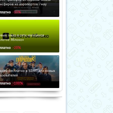
нсферов из аэропортов i'way
сплатно
-10%
вый заказ в сети магазинов
олотое Яблоко»
сплатно
-20%
дней бесплатно в START для новых
льзователей
сплатно
-100%