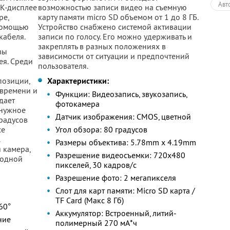
Авт
ЖК-дисплее
возможностью записи видео на съемную
ре,
карту памяти micro SD объемом от 1 до 8 ГБ.
 помощью
Устройство снабжено системой активации
кабеля.
записи по голосу. Его можно удерживать и
закреплять в разных положениях в
вы
зависимости от ситуации и предпочтений
ея. Среди
пользователя.
р
позиции,
Характеристики:
 времени и
Функции: Видеозапись, звукозапись,
дает
фотокамера
 нужное
Датчик изображения: CMOS, цветной
градусов
се
Угол обзора: 80 градусов
Размеры объектива: 5.78mm х 4.19mm
 камера,
Разрешение видеосъемки: 720x480
 одной
пикселей, 30 кадров/с
Разрешение фото: 2 мегапикселя
Слот для карт памяти: Micro SD карта /
TF Card (Макс 8 Гб)
60°
Аккумулятор: Встроенный, литий-
ние
полимерный 270 мА*ч