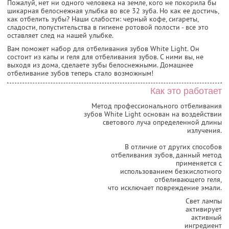
Пожалуй, нет ни одного человека на земле, кого не покорила бы
шикарная белоснежная улыбка во все 32 зуба. Но как ее достичь,
как отбелить зубы? Наши слабости: черный кофе, сигареты,
сладости, попустительства в гигиене ротовой полости - все это
оставляет след на нашей улыбке.
Вам поможет набор для отбеливания зубов White Light. Он
состоит из капы и геля для отбеливания зубов. С ними вы, не
выходя из дома, сделаете зубы белоснежными. Домашнее
отбеливание зубов теперь стало возможным!
Как это работает
Метод профессионального отбеливания
зубов White Light основан на воздействии
светового луча определенной длины
излучения.
В отличие от других способов
отбеливания зубов, данный метод
применяется с
использованием безкислотного
отбеливающего геля,
что исключает повреждение эмали.
Свет лампы
активирует
активный
ингредиент