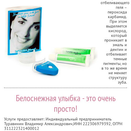
отбеливающего
геля –
пероксида
карбамид.
При этом
выделяется
кислород,
который
проникает в
эмаль и
дентин и
отбеливает
темные
пигменты, но
в то же время
не меняет
структуру
зуба.
Белоснежная улыбка - это очень
просто!
Услуги предоставляет: Индивидуальный предприниматель
Туравинин Владимир Александрович,
ИНН 222306979392
, ОГРН
311222321400012