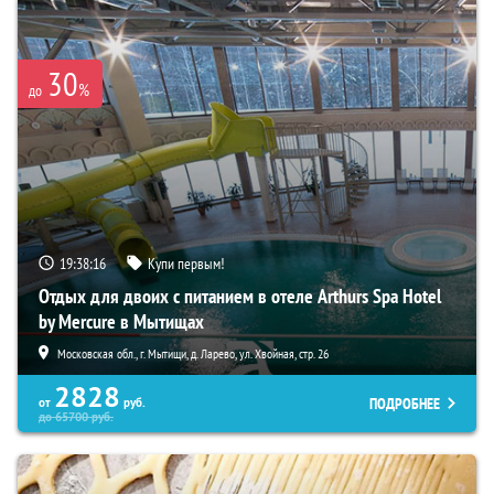
30
%
до
19:38:15
Купи первым!
Отдых для двоих с питанием в отеле Arthurs Spa Hotel
by Mercure в Мытищах
Московская обл., г. Мытищи, д. Ларево, ул. Хвойная, стр. 26
2828
ПОДРОБНЕЕ
от
руб.
до
65700
руб.