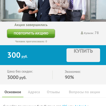
Акция завершилась
78
ПОВТОРИТЬ АКЦИЮ
Купили:
Человек проголосовало: 0
КУПИТЬ
300
руб.
Цена без скидки:
Экономия:
3000
90%
руб.
Основное
Адреса
Отзывы
Вопросы по акции