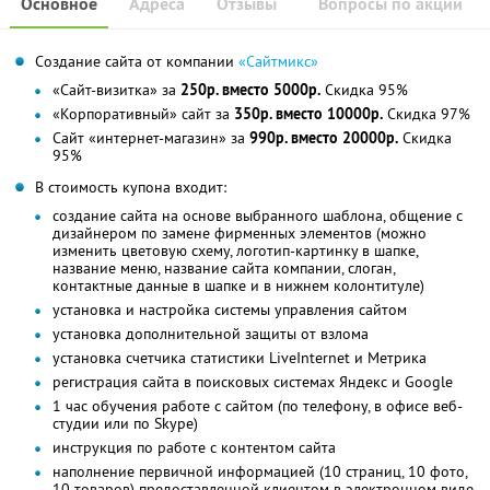
Основное
Адреса
Отзывы
Вопросы по акции
Создание сайта от компании
«Сайтмикс»
«Сайт-визитка» за
250р. вместо 5000р.
Скидка 95%
«Корпоративный» сайт за
350р. вместо 10000р.
Скидка 97%
Сайт «интернет-магазин» за
990р. вместо 20000р.
Скидка
95%
В стоимость купона входит:
создание сайта на основе выбранного шаблона, общение с
дизайнером по замене фирменных элементов (можно
изменить цветовую схему, логотип-картинку в шапке,
название меню, название сайта компании, слоган,
контактные данные в шапке и в нижнем колонтитуле)
установка и настройка системы управления сайтом
установка дополнительной защиты от взлома
установка счетчика статистики LiveInternet и Метрика
регистрация сайта в поисковых системах Яндекс и Google
1 час обучения работе с сайтом (по телефону, в офисе веб-
студии или по Skype)
инструкция по работе с контентом сайта
наполнение первичной информацией (10 страниц, 10 фото,
10 товаров) предоставленной клиентом в электронном виде