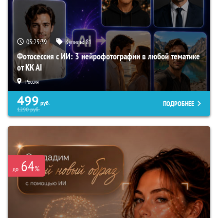
05:25:38
Купили:
81
Фотосессия с ИИ: 3 нейрофотографии в любой тематике
от KK AI
Россия
499
ПОДРОБНЕЕ
руб.
1290
руб.
64
%
до