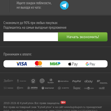
Ищите скидки поблизости,
не выходя из чата:
Сэкономьте до 90% при любых покупках
Подпишитесь на самые выгодные предложения
Принимаем к оплате:
2010-2026 © КупиКупон. Все права защищены.
Все права на товарный знак "КупиКупон" и на сайт www.kupikupon.ru принадлежат
OOO «Агентство цифровых решений» ИНН 7705523387, ОГРН 1127747063212