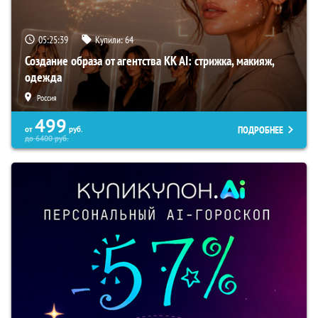
05:25:38
Купили:
64
Создание образа от агентства KK AI: стрижка, макияж,
одежда
Россия
499
ПОДРОБНЕЕ
от
руб.
до
6400
руб.