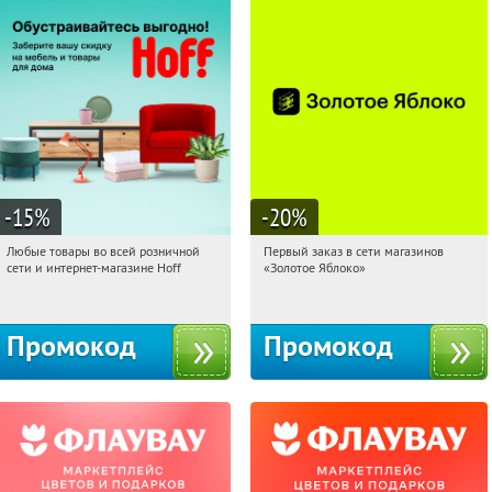
-15
%
-20
%
Любые товары во всей розничной
Первый заказ в сети магазинов
11:45:42
Получили:
83
11:45:42
Получи первым!
сети и интернет-магазине Hoff
«Золотое Яблоко»
Москва, 1-й Волоколамский проезд,
Россия
10с1
Промокод
Промокод