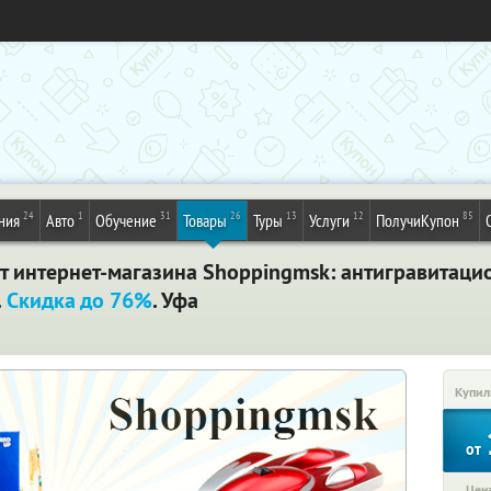
24
1
31
26
13
12
85
ния
Авто
Обучение
Товары
Туры
Услуги
ПолучиКупон
 интернет-магазина Shoppingmsk: антигравитацио
.
Скидка до 76%
. Уфа
Купил
от
Цена