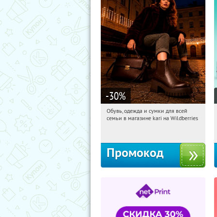
-30
%
Обувь, одежда и сумки для всей
11:45:42
Получили:
1
семьи в магазине kari на Wildberries
Россия
Промокод