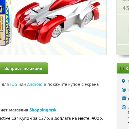
4
Вопросы по акции
К
а для
IOS
или
Android
и покажите купон с экрана
рнет-магазина
Shoppingmsk
ive Car. Купон за 127р. и доплата на месте: 400р.