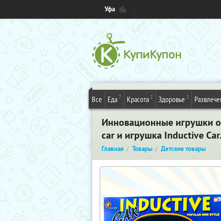
Уфа
7
2
2
Все
Еда
Красота
Здоровье
Развлече
Инновационные игрушки от
car и игрушка Inductive Car
Главная
Товары
Детские товары