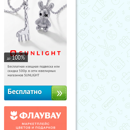
100
%
до
Бесплатная изящная подвеска или
11:45:42
Получили:
73
скидка 500р. в сети ювелирных
Россия
магазинов SUNLIGHT
Бесплатно