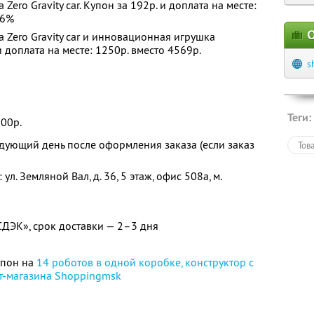
ero Gravity car. Купон за 192р. и доплата на месте:
56%
О
Zero Gravity car и инновационная игрушка
 и доплата на месте: 1250р. вместо 4569р.
s
Теги:
00р.
едующий день после оформления заказа (если заказ
Тов
л. Земляной Вал, д. 36, 5 этаж, офис 508а, м.
ДЭК», срок доставки — 2–3 дня
упон на
14 роботов в одной коробке, конструктор с
ет-магазина Shoppingmsk