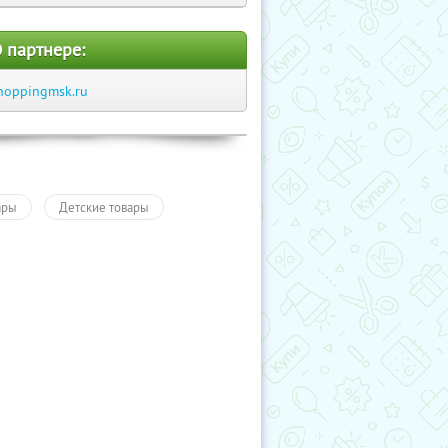
 партнере:
hoppingmsk.ru
ары
Детские товары