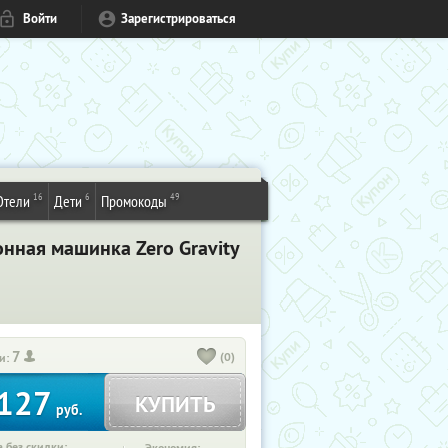
Войти
Зарегистрироваться
16
6
49
Отели
Дети
Промокоды
нная машинка Zero Gravity
7
(0)
и:
127
КУПИТЬ
руб.
 без скидки: