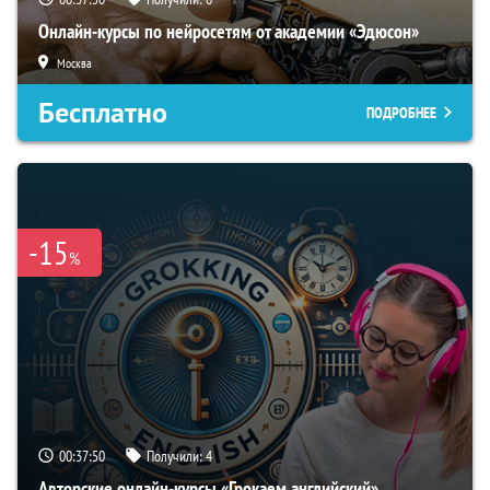
Онлайн-курсы по нейросетям от академии «Эдюсон»
Москва
Бесплатно
ПОДРОБНЕЕ
-15
%
00:37:49
Получили:
4
Авторские онлайн-курсы «Грокаем английский»