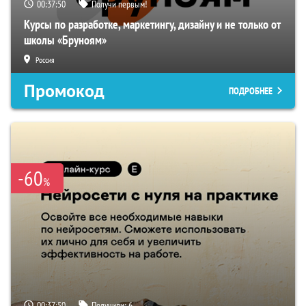
00:37:49
Получи первым!
Курсы по разработке, маркетингу, дизайну и не только от
школы «Бруноям»
Россия
Промокод
ПОДРОБНЕЕ
-60
%
00:37:49
Получили:
6