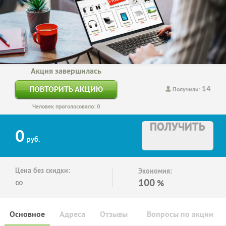
Акция завершилась
14
ПОВТОРИТЬ АКЦИЮ
Получили:
Человек проголосовало: 0
ПОЛУЧИТЬ
0
руб.
Цена без скидки:
Экономия:
∞
100
%
Основное
Адреса
Отзывы
Вопросы по акции