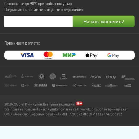
Сэкономьте до 90% при любых покупках
Подпишитесь на самые выгодные предложения
Принимаем к оплате:
2010-2026 © КупиКупон. Все права защищены.
Все права на товарный знак "КупиКупон" и на сайт www.kupikupon.ru принадлежат
OOO «Агентство цифровых решений» ИНН 7705523387, ОГРН 1127747063212