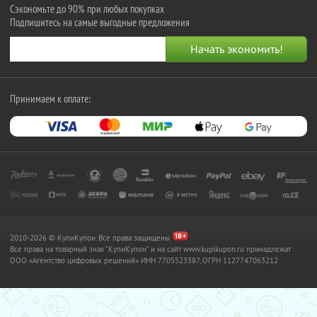
Сэкономьте до 90% при любых покупках
Подпишитесь на самые выгодные предложения
Принимаем к оплате:
2010-2026 © КупиКупон. Все права защищены.
Все права на товарный знак "КупиКупон" и на сайт www.kupikupon.ru принадлежат
OOO «Агентство цифровых решений» ИНН 7705523387, ОГРН 1127747063212