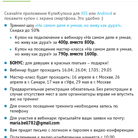
Скачайте приложение КупиКупона для
IOS
или
Android
и
покажите купон с экрана смартфона. Это удобно :)
Тренинг-шоу
«На самом деле я умная, но живу как дура!»
.
Скидка до 50%
Купон на подключение к вебинару «На самом деле я умная,
но живу как дура!» за
400р. вместо 800р.
Купон на посещение мастер-класса «На самом деле я умная,
но живу как дура!» за
790р. вместо 1600р.
БОНУС:
для девушек в красных платьях – подарки!
Вебинар будет проходить 16.04; 26.04; 17.05; 29.05
Мастер-класс будет проходить: 16 апреля в г. Москве, 26
апреля в г. Самаре, 17 мая в г.Уфе, 29 мая в г. Москве
Предварительная регистрация обязательна. Без регистрации в
случае отсутствия мест в зале организаторы вправе не впустить
вас на тренинг
Для очного посещение тренинга необходима запись по
телефону
Для участия в вебинаре: присылайте ваши заявки на почту:
maria.bell782@gmail.com
Вам придет письмо с логином и паролем к видео-конференции
Подключение к видео-конференции начнется с 10.00