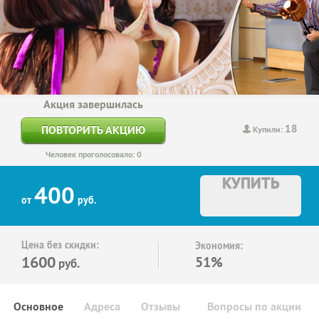
Акция завершилась
18
ПОВТОРИТЬ АКЦИЮ
Купили:
Человек проголосовало: 0
КУПИТЬ
400
от
руб.
Цена без скидки:
Экономия:
1600
51%
руб.
Основное
Адреса
Отзывы
Вопросы по акции