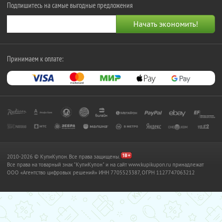
Подпишитесь на самые выгодные предложения
Принимаем к оплате:
2010-2026 © КупиКупон. Все права защищены.
Все права на товарный знак "КупиКупон" и на сайт www.kupikupon.ru принадлежат
OOO «Агентство цифровых решений» ИНН 7705523387, ОГРН 1127747063212