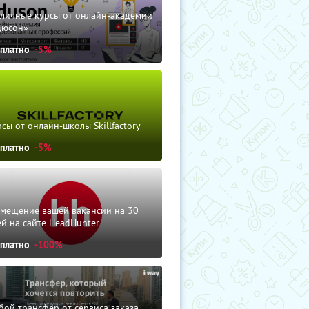
зличные курсы от онлайн-академии
дюсон»
сплатно
-5%
сы от онлайн-школы Skillfactory
сплатно
-5%
змещение вашей вакансии на 30
й на сайте HeadHunter
сплатно
-100%
ой трансфер от сервиса заказа