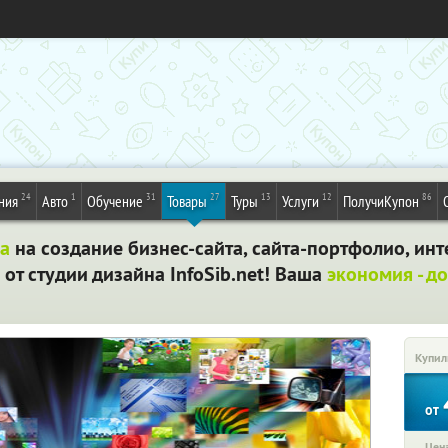
24
1
31
27
13
12
86
ния
Авто
Обучение
Товары
Туры
Услуги
ПолучиКупон
а
на создание бизнес-сайта, сайта-портфолио, инт
т студии дизайна InfoSib.net! Ваша
экономия - до
Купил
от
Цена