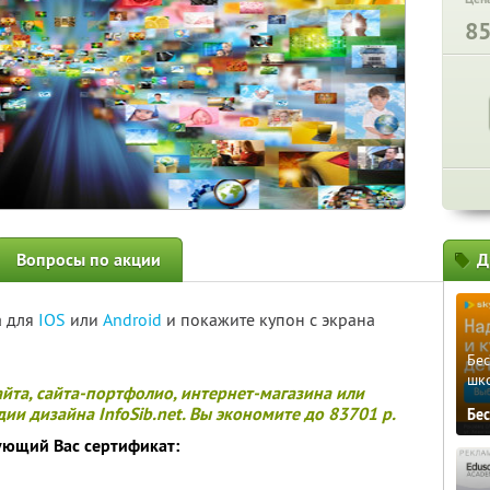
8
Вопросы по акции
Д
а для
IOS
или
Android
и покажите купон с экрана
Бе
шк
айта, сайта-портфолио, интернет-магазина или
ии дизайна InfoSib.net. Вы экономите до 83701 р.
Бе
ующий Вас сертификат: