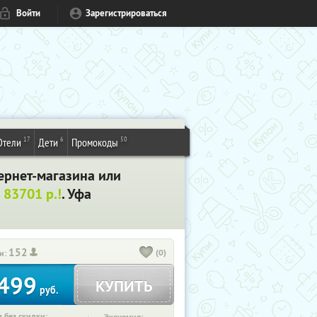
Войти
Зарегистрироваться
17
6
50
Отели
Дети
Промокоды
ернет-магазина или
 83701 р.!
. Уфа
152
(0)
и:
499
КУПИТЬ
руб.
 без скидки: