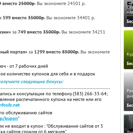
9 вместо
25000р.
Вы экономите 24501 р.
Ра
«Э
а
599 вместо
35000р.
Вы экономите 34401 р.
Бе
азин»
за
749 вместо
35000р.
Вы экономите 34251
нный портал»
за
1299 вместо
85000р.
Вы экономите
Кур
Бе
юч - от 7 рабочих дней
ое количество купонов для себя и в подарок
получаете следующие бонусы:
Ра
пись и консультация по телефону (383) 266-33-64;
дне
явление распечатанного купона на месте или его
fosib.net
Бе
 по обслуживанию cайтов
hp/kupon
"
 не входит в купон : "Обслуживание сайтов от 3
ка сайтов сроком от 6 месяцев"
Люб