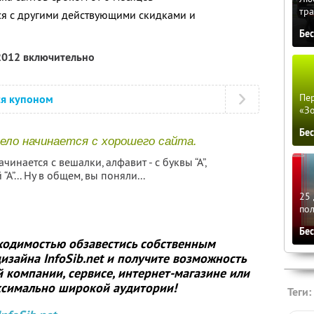
тра
ся с другими действующими скидками и
Бе
 2012 включительно
Пер
ся купоном
«З
Бе
ело начинается с хорошего сайта.
ачинается с вешалки, алфавит - с буквы “А”,
А”... Ну в общем, вы поняли...
25 
по
Бе
бходимостью обзавестись собственным
 дизайна
InfoSib.net
и получите возможность
компании, сервисе, интернет-магазине или
ксимально широкой аудитории!
Теги: