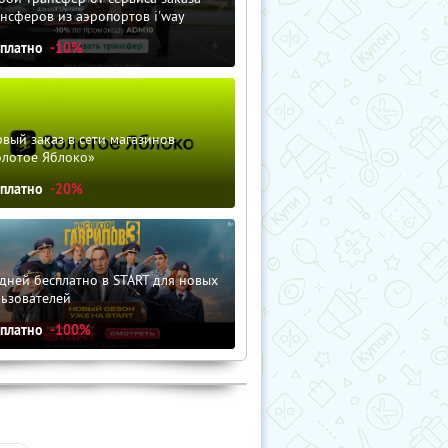
нсферов из аэропортов i'way
сплатно
-10%
вый заказ в сети магазинов
олотое Яблоко»
сплатно
-20%
дней бесплатно в START для новых
льзователей
сплатно
-100%