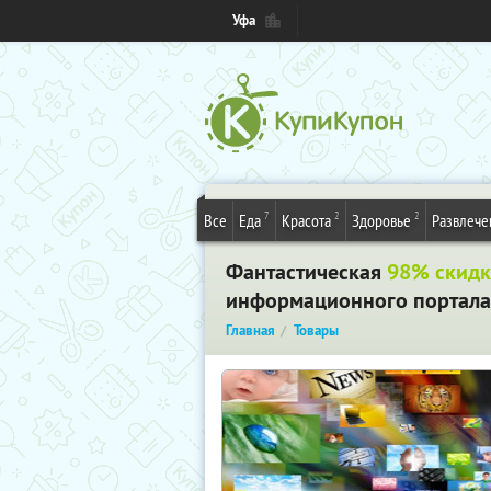
Уфа
7
2
2
Все
Еда
Красота
Здоровье
Развлече
Фантастическая
98% скидк
информационного портала о
Главная
Товары