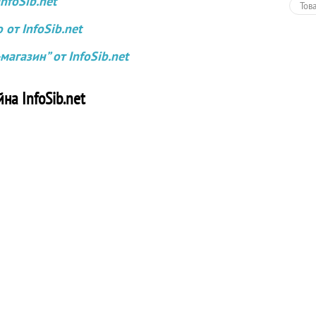
nfoSib.net
Тов
от InfoSib.net
агазин” от InfoSib.net
на InfoSib.net