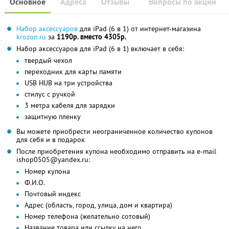
Основное
Адреса
Отзывы
Вопросы по акции
Набор аксессуаров
для iPad (6 в 1) от интернет-магазина
krozon.ru
за
1190р. вместо 4305р.
Набор аксессуаров для iPad (6 в 1) включает в себя:
твердый чехол
переходник для карты памяти
USB HUB на три устройства
стилус с ручкой
3 метра кабеля для зарядки
защитную пленку
Вы можете приобрести неограниченное количество купонов
для себя и в подарок
После приобретения купона необходимо отправить на e-mail
ishop0505@yandex.ru:
Номер купона
Ф.И.О.
Почтовый индекс
Адрес (область, город, улица, дом и квартира)
Номер телефона (желательно сотовый)
Название товара или ссылку на него