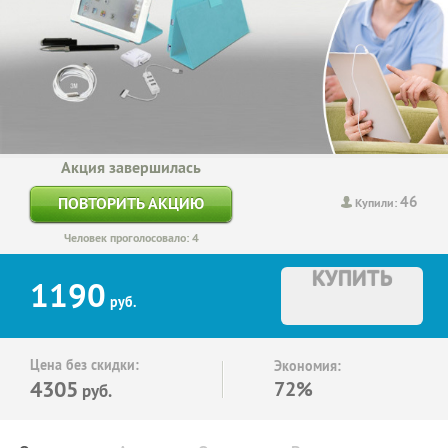
Акция завершилась
46
ПОВТОРИТЬ АКЦИЮ
Купили:
Человек проголосовало: 4
КУПИТЬ
1190
руб.
Цена без скидки:
Экономия:
4305
72%
руб.