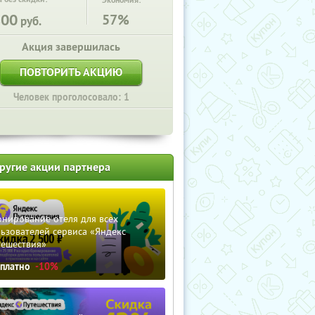
Экономия:
800
57%
руб.
Акция завершилась
ПОВТОРИТЬ АКЦИЮ
Человек проголосовало: 1
ругие акции партнера
нирование отеля для всех
ьзователей сервиса «Яндекс
тешествия»
сплатно
-10%