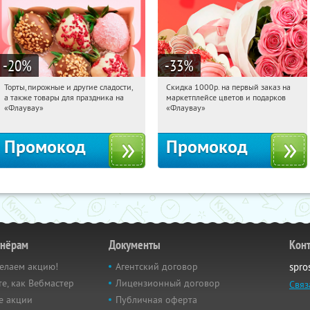
-20
%
-33
%
Торты, пирожные и другие сладости,
Скидка 1000р. на первый заказ на
10:16:06
Получили:
6
10:16:06
Получили:
18
а также товары для праздника на
маркетплейсе цветов и подарков
Россия
Россия
«Флаувау»
«Флаувау»
Промокод
Промокод
тнёрам
Документы
Кон
елаем акцию!
Агентский договор
spro
е, как Вебмастер
Лицензионный договор
Связ
е акции
Публичная оферта