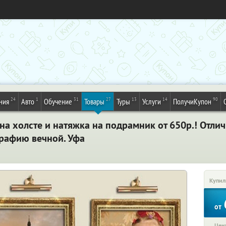
24
1
31
27
13
14
90
ния
Авто
Обучение
Товары
Туры
Услуги
ПолучиКупон
а холсте и натяжка на подрамник от 650р.! Отли
рафию вечной. Уфа
Купил
от
Цена