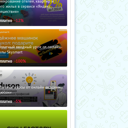
нирование отелей, квартир и
го жилья в сервисе «Яндекс
тешествия»
сплатно
-12%
сплатный вводный урок от онлайн-
олы Skysmart
сплатно
-100%
зличные курсы от онлайн-академии
дюсон»
сплатно
-5%