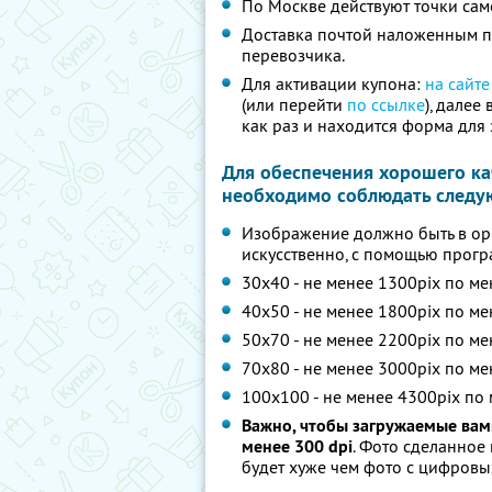
По Москве действуют точки сам
Доставка почтой наложенным пл
перевозчика.
Для активации купона:
на сайте
(или перейти
по ссылке
), далее
как раз и находится форма для 
Для обеспечения хорошего ка
необходимо соблюдать следу
Изображение должно быть в ори
искусственно, с помощью прогр
30х40 - не менее 1300pix по м
40х50 - не менее 1800pix по м
50х70 - не менее 2200pix по м
70х80 - не менее 3000pix по м
100х100 - не менее 4300pix по
Важно, чтобы загружаемые вам
менее 300 dpi
. Фото сделанное
будет хуже чем фото с цифровы