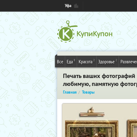
Уфа
8
2
2
Все
Еда
Красота
Здоровье
Развлече
Печать ваших фотографий н
любимую, памятную фотог
Главная
Товары