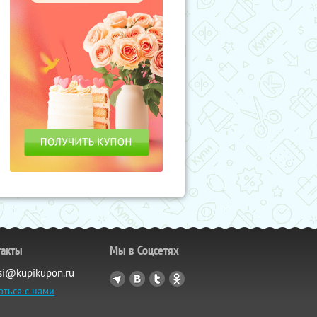
такты
Мы в Соцсетях
si@kupikupon.ru
аться с нами