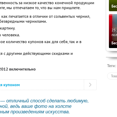
ственность за низкое качество конечной продукции
Бе
те, мы отпечатаем то, что вы нам пришлете.
как печатается в отличии от сольвентых чернил,
безвредными чернилами.
картину.
25 
 человека.
по
е количество купонов как для себя, так и в
Бе
ся с другими действующими скидками и
Теги:
 2012 включительно
Тов
ся купоном
— отличный способ сделать любимую,
ой, ведь ваше фото на холсте
ным произведениям искусства.