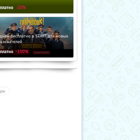
сплатно
-20%
дней бесплатно в START для новых
льзователей
сплатно
-100%
ары