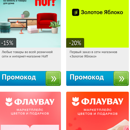
-15
%
-20
%
Любые товары во всей розничной
Первый заказ в сети магазинов
10:16:06
Получили:
83
10:16:06
Получи первым!
сети и интернет-магазине Hoff
«Золотое Яблоко»
Москва, 1-й Волоколамский проезд,
Россия
10с1
Промокод
Промокод