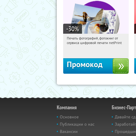
-30
%
Печать фотографий, фотокниг от
10:16:06
Получили:
4
сервиса цифровой печати netPrint
Россия
Промокод
Компания
Бизнес-Пар
Основное
Давайте сд
Публикации о нас
Заработайт
Вакансии
Прошедши