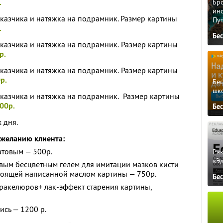
.
Бро
ино
аказчика и натяжка на подрамник. Размер картины
Пу
.
Бе
аказчика и натяжка на подрамник. Размер картины
р.
аказчика и натяжка на подрамник. Размер картины
р.
Бе
шк
аказчика и натяжка на подрамник. Размер картины
00р.
Бе
х дня.
 желанию клиента:
атовым — 500р.
Ра
«Э
ым бесцветным гелем для имитации мазков кисти
настоящей написанной маслом картины — 750р.
Бе
ракелюров+ лак-эффект старения картины,
сь — 1200 р.