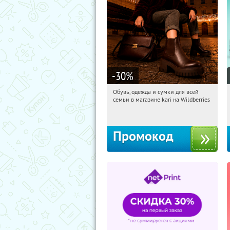
-30
%
Обувь, одежда и сумки для всей
10:16:06
Получили:
32
семьи в магазине kari на Wildberries
Россия
Промокод