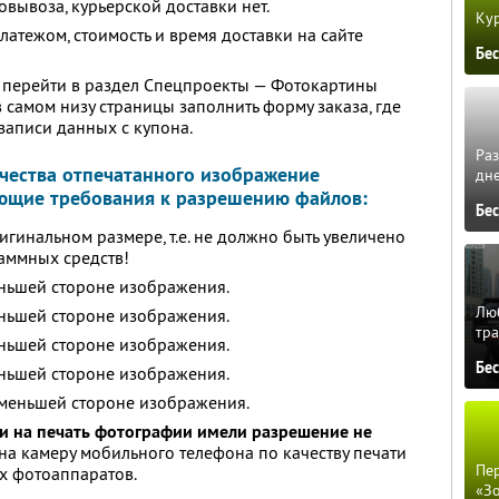
овывоза, курьерской доставки нет.
Кур
атежом, стоимость и время доставки на сайте
Бе
перейти в раздел Спецпроекты — Фотокартины
 в самом низу страницы заполнить форму заказа, где
записи данных с купона.
Ра
чества отпечатанного изображение
дне
ющие требования к разрешению файлов:
Бе
гинальном размере, т.е. не должно быть увеличено
аммных средств!
еньшей стороне изображения.
Люб
еньшей стороне изображения.
тра
еньшей стороне изображения.
Бе
еньшей стороне изображения.
 меньшей стороне изображения.
и на печать фотографии имели разрешение
не
 на камеру мобильного телефона по качеству печати
Пер
х фотоаппаратов.
«З