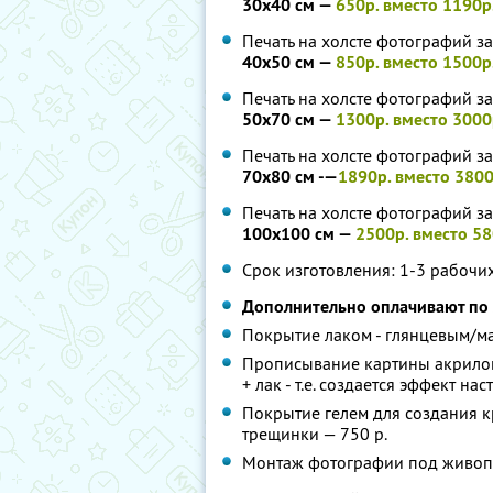
30х40 см —
650р. вместо 1190р
Печать на холсте фотографий з
40х50 см —
850р. вместо 1500р
Печать на холсте фотографий з
50х70 см —
1300р. вместо 3000
Печать на холсте фотографий з
70х80 см -—
1890р. вместо 3800
Печать на холсте фотографий з
100х100 см —
2500р. вместо 58
Срок изготовления: 1-3 рабочи
Дополнительно оплачивают по
Покрытие лаком - глянцевым/м
Прописывание картины акрилов
+ лак - т.е. создается эффект 
Покрытие гелем для создания к
трещинки — 750 р.
Монтаж фотографии под живопи