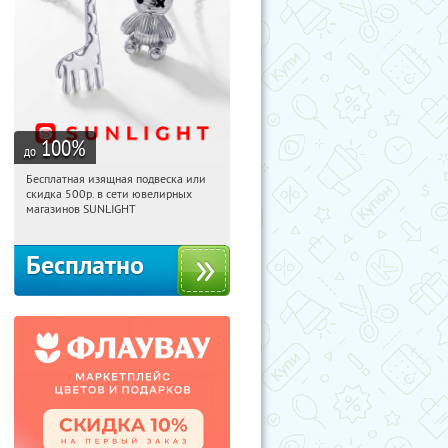
100
%
до
Бесплатная изящная подвеска или
10:16:06
Получили:
74
скидка 500р. в сети ювелирных
Россия
магазинов SUNLIGHT
Бесплатно