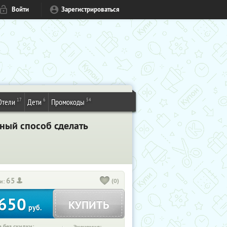
Войти
Зарегистрироваться
17
6
54
Отели
Дети
Промокоды
чный способ сделать
65
(0)
и:
650
КУПИТЬ
руб.
 без скидки: