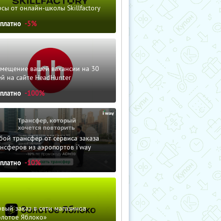
сы от онлайн-школы Skillfactory
сплатно
-5%
змещение вашей вакансии на 30
й на сайте HeadHunter
сплатно
-100%
ой трансфер от сервиса заказа
нсферов из аэропортов i'way
сплатно
-10%
вый заказ в сети магазинов
олотое Яблоко»