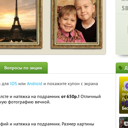
5
Вопросы по акции
Д
а для
IOS
или
Android
и покажите купон с экрана
Бро
пол
олсте и натяжка на подрамник
от 650р.!
Отличный
Пу
тную фотографию вечной.
Бе
афий и натяжка на подрамник. Размер картины