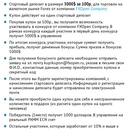
Стартовый депозит в размере
5000$ за 100р.
для торговли на
валютном рынке Forex от компании
FXOpen Company
Купон действует на один стартовый депозит
Покупая купон за 100р., вы получаете возможность
участвовать в конкурсе от компании FXOpen Company. В
рамках конкурса каждый участник в первый день конкурса
получит 5000$ в управление
По итогам конкурса, участники, которые сумеют получить
прибыль, получат денежные бонусы. Сумма призов и бонусов:
5000$
Для получения бонусного депозита необходимо отправить
заявку на эл. почту kupikupon@fxopen.ru, указав в письме свои
Ф.И.О., контактные данные, номер приобретенного купона и
секретный код
После этого вы будете зарегистрированы компанией, с
начислением стартового депозита. Информация о регистрации
и начислении депозита будет отправлена по электронной
почте
Вы можете приобрести один купон для себя и неограниченное
количество в подарок (из расчета один купон на одного
человека)
Победитель (1место) получит 1000 долларов. В управление на
реальный PAMM ECN счет
Остальные участники, которые заработают от 10% и выше к