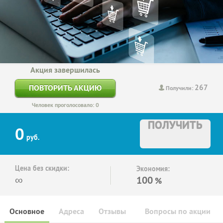
Акция завершилась
267
ПОВТОРИТЬ АКЦИЮ
Получили:
Человек проголосовало: 0
ПОЛУЧИТЬ
0
руб.
Цена без скидки:
Экономия:
∞
100
%
Основное
Адреса
Отзывы
Вопросы по акции