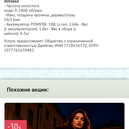
лобзика
- Частота холостого
хода: 0-2400 об/мин
- Макс. толщина пропила: дерево/сталь:
50/13мм
- Аккумулятор POWER8: 18В, Li-ion, 2,6Ач - Вес
(с аккумулятором): 1.8кг - Вес в сборе (с
кейсом): 4.3кг
Услуги предоставляет: Общество с ограниченной
ответственностью Джейтек,
ИНН 7728636370
, ОГРН
1077761639482
Похожие акции:
-30
%