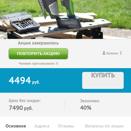
Акция завершилась
1
ПОВТОРИТЬ АКЦИЮ
Купили:
Человек проголосовало: 0
КУПИТЬ
4494
руб.
Цена без скидки:
Экономия:
7490
40%
руб.
Основное
Адреса
Отзывы
Вопросы по акции