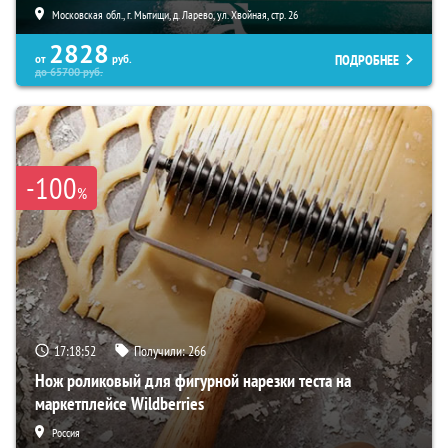
Московская обл., г. Мытищи, д. Ларево, ул. Хвойная, стр. 26
2828
ПОДРОБНЕЕ
от
руб.
до
65700
руб.
-100
%
17:18:51
Получили:
266
Нож роликовый для фигурной нарезки теста на
маркетплейсе Wildberries
Россия