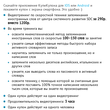
Скачайте приложение КупиКупона для
IOS
или
Android
и
покажите купон с экрана смартфона. Это удобно :)
Видеотренинг по скоростной технике запоминания
иностранных слов от центра системного развития SDC
за 290р.
вместо 1200р.
Во время тренинга вы:
освоите мнемотехнический метод запоминания
иностранных слов со скоростью
100–150 слов
за занятие
узнаете самые эффективные методы быстрого набора
активного словарного запаса
научитесь запоминать не только произношение, но и
написание слов
запомните несколько десятков английских, итальянских и
других слов
узнаете, как выводить слова из пассивного в активный
словарь
освоите технику, с помощью которой за считанные дни
сможете поставить 100% точное написание нескольких
тысяч слов, которые вы знаете по произношению
Один купон действует на один видеотренинг
Продолжительность видеотренинга:
3 часа
Один купон действует на одного человека