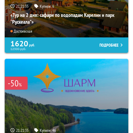
21:21:33
Купили:
6
«Тур на 2 дня: сафари по водопадам Карелии и парк
“Рускеала"»
Достоевская
1620
ПОДРОБНЕЕ
руб.
12900
руб.
-50
%
21:21:33
Купили:
46