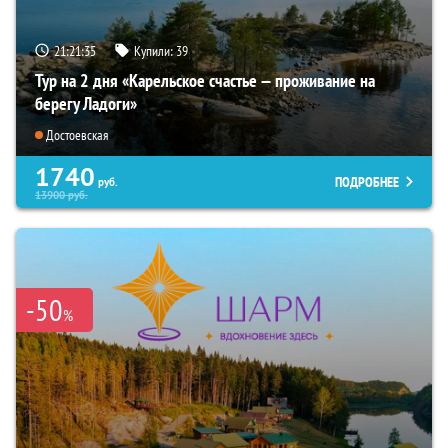
21:21:33
Купили:
39
Тур на 2 дня «Карельское счастье — проживание на
берегу Ладоги»
Достоевская
1740
ПОДРОБНЕЕ
руб.
13900
руб.
-50
%