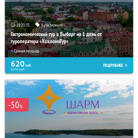
21:21:33
Купи первым!
Гастрономический тур в Выборг на 1 день от
туроператора «ХохломаТур»
Сенная площадь
620
ПОДРОБНЕЕ
руб.
6290
руб.
-50
%