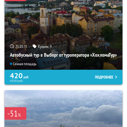
21:21:33
Купили:
9
Автобусный тур в Выборг от туроператора «ХохломаТур»
Сенная площадь
420
ПОДРОБНЕЕ
руб.
4230
руб.
-51
%