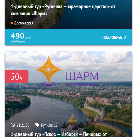
1-дневный тур «Рускеала — мраморное царство» от
компании «Шарм»
Достоевская
490
ПОДРОБНЕЕ
руб.
3900
руб.
-50
%
21:21:33
Купили:
12
1-дневный тур «Псков — Изборск — Печоры» от