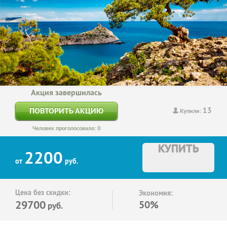
Акция завершилась
13
ПОВТОРИТЬ АКЦИЮ
Купили:
Человек проголосовало: 0
КУПИТЬ
2200
от
руб.
Цена без скидки:
Экономия:
29700
50%
руб.