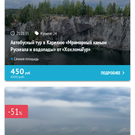
21:21:33
Купили:
24
Автобусный тур в Карелию «Мраморный каньон
Рускеала и водопады» от «ХохломаТур»
Сенная площадь
450
ПОДРОБНЕЕ
руб.
4550
руб.
-51
%