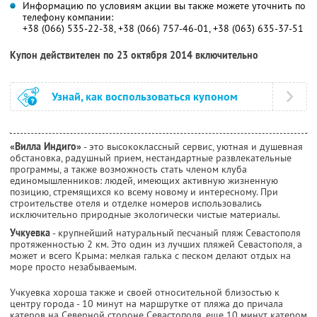
Информацию по условиям акции вы также можете уточнить по
телефону компании:
+38 (066) 535-22-38, +38 (066) 757-46-01, +38 (063) 635-37-51
Купон действителен по 23 октября 2014 включительно
Узнай, как воспользоваться купоном
«Вилла Индиго»
- это высококлассный сервис, уютная и душевная
обстановка, радушный прием, нестандартные развлекательные
программы, а также возможность стать членом клуба
единомышленников: людей, имеющих активную жизненную
позицию, стремящихся ко всему новому и интересному. При
строительстве отеля и отделке номеров использовались
исключительно природные экологически чистые материалы.
Учкуевка
- крупнейший натуральный песчаный пляж Севастополя
протяженностью 2 км. Это один из лучших пляжей Севастополя, а
может и всего Крыма: мелкая галька с песком делают отдых на
море просто незабываемым.
Учкуевка хороша также и своей относительной близостью к
центру города - 10 минут на маршрутке от пляжа до причала
катеров на Северной стороне Севастополя, еще 10 минут катером