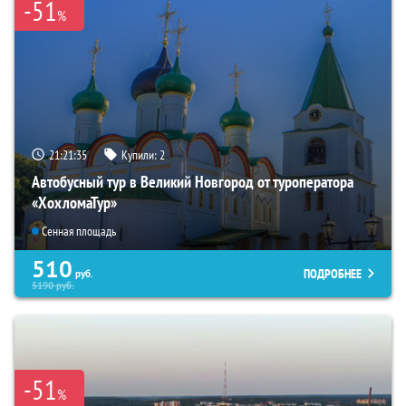
-51
%
21:21:33
Купили:
2
Автобусный тур в Великий Новгород от туроператора
«ХохломаТур»
Сенная площадь
510
ПОДРОБНЕЕ
руб.
5190
руб.
-51
%