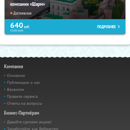
компании «Шарм»
Достоевская
640
ПОДРОБНЕЕ
руб.
5100
руб.
Компания
Основное
Публикации о нас
Вакансии
Правила сервиса
Ответы на вопросы
Бизнес-Партнёрам
Давайте сделаем акцию!
Заработайте, как Вебмастер