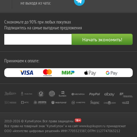
не выходя из чата:
Сэкономьте до 90% при любых покупках
Подпишитесь на самые выгодные предложения
Принимаем к оплате:
2010-2026 © КупиКупон. Все права защищены.
Все права на товарный знак "КупиКупон" и на сайт www.kupikupon.ru принадлежат
OOO «Агентство цифровых решений» ИНН 7705523387, ОГРН 1127747063212