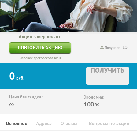
Акция завершилась
15
ПОВТОРИТЬ АКЦИЮ
Получили:
Человек проголосовало: 0
ПОЛУЧИТЬ
0
руб.
Цена без скидки:
Экономия:
∞
100
%
Основное
Адреса
Отзывы
Вопросы по акции