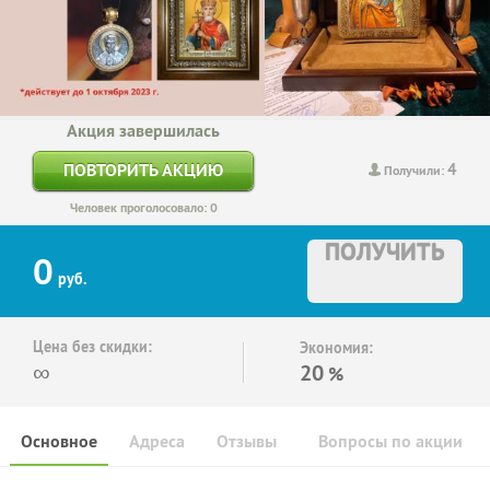
Акция завершилась
4
ПОВТОРИТЬ АКЦИЮ
Получили:
Человек проголосовало: 0
ПОЛУЧИТЬ
0
руб.
Цена без скидки:
Экономия:
∞
20
%
Основное
Адреса
Отзывы
Вопросы по акции