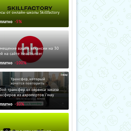
сы от онлайн-школы Skillfactory
сплатно
-5%
змещение вашей вакансии на 30
й на сайте HeadHunter
сплатно
-100%
ой трансфер от сервиса заказа
нсферов из аэропортов i'way
сплатно
-10%
вый заказ в сети магазинов