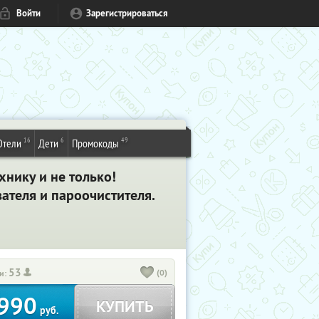
Войти
Зарегистрироваться
16
6
49
Отели
Дети
Промокоды
хнику и не только!
ателя и пароочистителя.
53
(0)
и:
990
КУПИТЬ
руб.