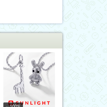
100
%