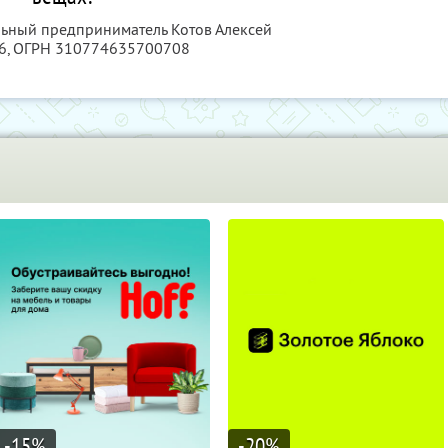
льный предприниматель Котов Алексей
6
, ОГРН 310774635700708
-15
%
-20
%