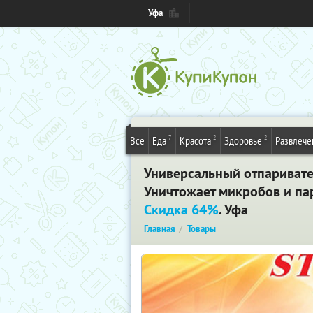
Уфа
7
2
2
Все
Еда
Красота
Здоровье
Развлече
Универсальный отпаривател
Уничтожает микробов и пар
Скидка 64%
. Уфа
Главная
Товары