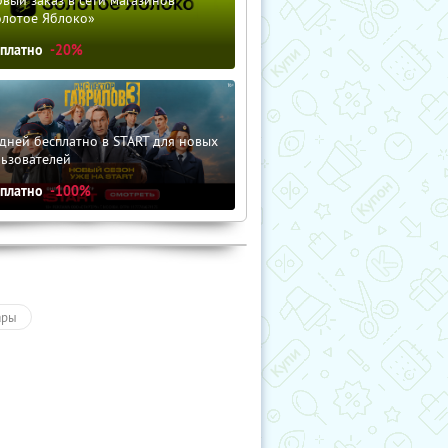
олотое Яблоко»
сплатно
-20%
дней бесплатно в START для новых
льзователей
сплатно
-100%
ары