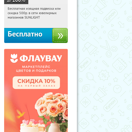
до
Бесплатная изящная подвеска или
14:57:27
Получили:
74
скидка 500р. в сети ювелирных
Россия
магазинов SUNLIGHT
Бесплатно