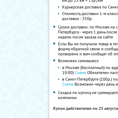
км до 25 км + 15р./км
Курьерская доставка по Санкт
Стоимость доставки 1-м класс
доставки - 350р.
Сроки доставки: по Москве на с
Петербургу - через 1 день после
недели после заказа на сайте
Если Вы не получили товар в теч
форму обратной связи и сообщи
проверено и вам сообщат об эт
Возможен самовывоз:
в Москве (бесплатный) по адрес
19:00)
Схема
Обязателен пас
в Санкт-Петербурге (100р.) по
Схема
Возможен через день и
Скидка по купону не суммируе
компании
Купон действителен по 25 август