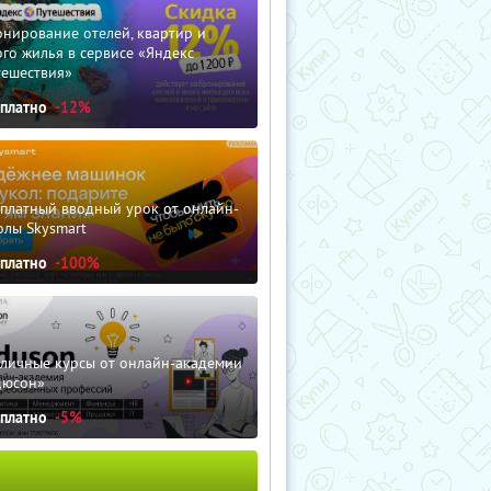
нирование отелей, квартир и
го жилья в сервисе «Яндекс
тешествия»
сплатно
-12%
сплатный вводный урок от онлайн-
олы Skysmart
сплатно
-100%
зличные курсы от онлайн-академии
дюсон»
сплатно
-5%