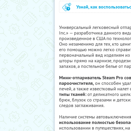
Узнай, как воспользовать
Универсальный легковесный отпари
Inc.» — разработчика данного вид
произведенное в США по технологи
Оно незаменимо для тех, кто цени
его помощью можно легко справит
первоначальный вид изделиям из з
шторы прямо на карнизе, продези
запахов, а постельное белье от па
Мини-отпариватель Steam Pro сов
пароочистителя,
он способен удал
печей, а также известковый налет 
типы тканей:
от деликатного шелк
брюк, блузок со стразами и детски
следов заглаживания.
Наличие системы автовыключения 
использование полностью безопа
использовании в путешествиях, на