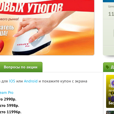
Цена
1
Вопросы по акции
Д
а для
IOS
или
Android
и покажите купон с экрана
Бро
пол
eam Pro
Пу
то 2990р.
Бе
сто 5998р.
сто 11996р.