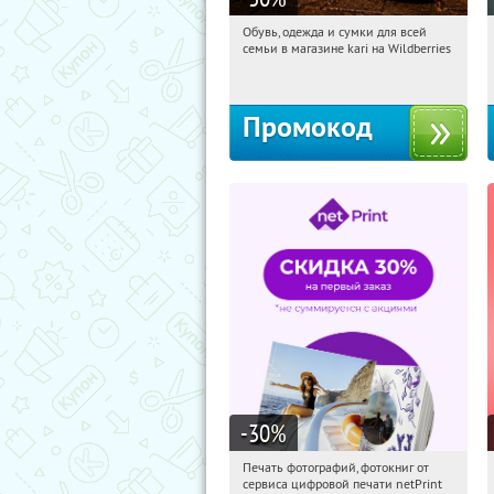
Обувь, одежда и сумки для всей
14:57:27
Получили:
32
семьи в магазине kari на Wildberries
Россия
Промокод
-30
%
Печать фотографий, фотокниг от
14:57:27
Получили:
4
сервиса цифровой печати netPrint