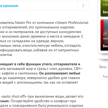
«З
ся купоном
Бе
ватель Steam Pro от компании «Steam Professional
а отпаривателей, это оригинальное изделие,
и и из материалов, не доступных конкурентам.
25 
т экономию денег, времени и места в чемодане. С
по
ься со складками на одежде, вернуть
амши, меха, очистить мягкую мебель, отгладить
Бе
нфицировать вещи, избавив их от неприятных
разитов.
мещает в себе функции утюга, отпаривателя и
Теги:
ить застывший жир и грязь с плит, духовок, СВЧ–
с кафеля и сантехники.
Он разглаживает любые
Тов
а до кашемира, невероятно удобен для глажки
х вещей с аппликациями, так как не оставляет
«auto shut-off» при выкипании воды, делает его
сным.
Почувствуйте удобство и комфорт при
 даче и повседневном быту уникального изделия