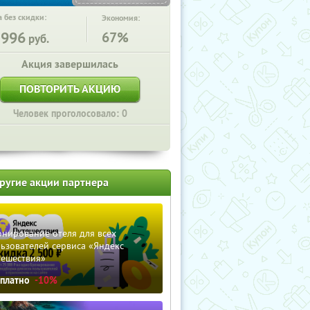
 без скидки:
Экономия:
1996
67%
руб.
Акция завершилась
ПОВТОРИТЬ АКЦИЮ
Человек проголосовало: 0
ругие акции партнера
нирование отеля для всех
ьзователей сервиса «Яндекс
тешествия»
сплатно
-10%