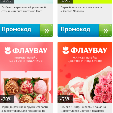
Любые товары во всей розничной
Первый заказ в сети магазинов
14:57:27
Получили:
83
14:57:27
Получи первым!
сети и интернет-магазине Hoff
«Золотое Яблоко»
Москва, 1-й Волоколамский проезд,
Россия
10с1
Промокод
Промокод
-20
%
-33
%
Торты, пирожные и другие сладости,
Скидка 1000р. на первый заказ на
14:57:27
Получили:
6
14:57:27
Получили:
18
а также товары для праздника на
маркетплейсе цветов и подарков