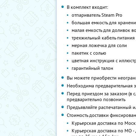
В комплект входит:
отпариватель Steam Pro
большая емкость для хранен
малая емкость для доливок в
трехжильный кабель питания
мерная ложечка для соли
пакетик с солью
цветная инструкция с иллюс
гарантийный талон
Вы можете приобрести неограни
Необходима предварительная з
Перед приездом за заказом (в 
предварительно позвонить
Предъявляйте распечатанный и
Стоимость доставки фиксированн
Курьерская доставка по Москв
Курьерская доставка по МО - д