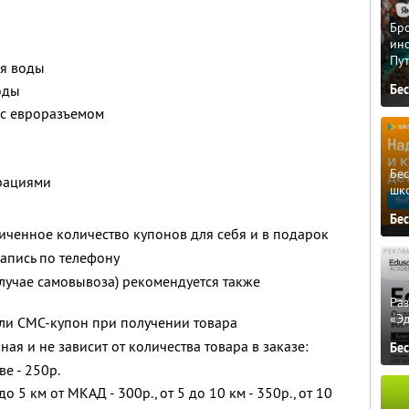
Бро
ино
Пу
ия воды
оды
Бе
 с евроразъемом
Бе
трациями
шк
Бе
ченное количество купонов для себя и в подарок
апись по телефону
случае самовывоза) рекомендуется также
Ра
«Э
ли СМС-купон при получении товара
ая и не зависит от количества товара в заказе:
Бе
е - 250р.
о 5 км от МКАД - 300р., от 5 до 10 км - 350р., от 10