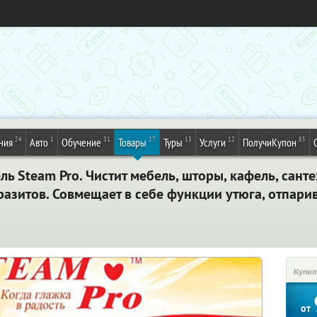
24
1
31
27
13
12
85
ния
Авто
Обучение
Товары
Туры
Услуги
ПолучиКупон
ь Steam Pro. Чистит мебель, шторы, кафель, санте
азитов. Совмещает в себе функции утюга, отпарив
Купил
от