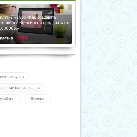
платный курс «Как создавать
тинки в нейросетях и продавать их
100000р.»
сплатно
-100%
рческие курсы
ышение квалификации
учиКупон
Обучение
чение