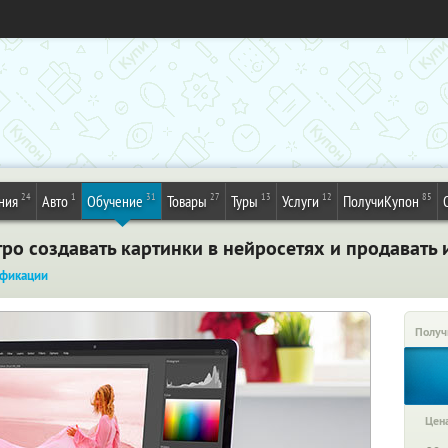
24
1
31
27
13
12
85
ния
Авто
Обучение
Товары
Туры
Услуги
ПолучиКупон
ро создавать картинки в нейросетях и продавать и
фикации
Получ
Цена