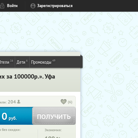
Войти
Зарегистрироваться
16
6
49
Отели
Дети
Промокоды
х за 100000р.». Уфа
204
(6)
или:
0
ПОЛУЧИТЬ
руб.
 без скидки:
Экономия: