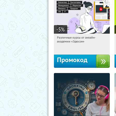
-5
%
Различные курсы от онлайн-
16:34:58
Получили:
2
академии «Эдюсон»
Россия
Промокод