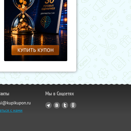
такты
Мы в Соцсетях
si@kupikupon.ru
аться с нами