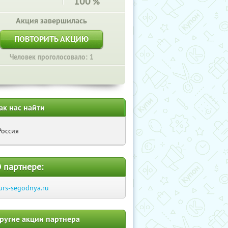
100
%
Акция завершилась
ПОВТОРИТЬ АКЦИЮ
Человек проголосовало: 1
ак нас найти
Россия
 партнере:
urs-segodnya.ru
ругие акции партнера