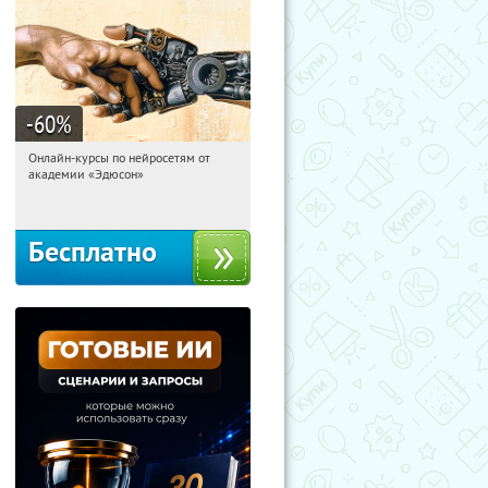
-60
%
Онлайн-курсы по нейросетям от
16:34:58
Получили:
6
академии «Эдюсон»
Москва
Бесплатно