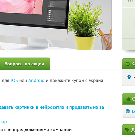
∞
Вопросы по акции
К
а для
IOS
или
Android
и покажите купон с экрана
О
давать картинки в нейросетях и продавать их за
k
нар
ими спецпредложениями компании
Д