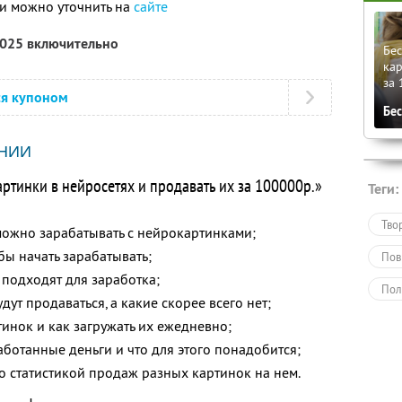
и можно уточнить на
сайте
2025 включительно
Бес
кар
за 
ся купоном
Бе
НИИ
артинки в нейросетях и продавать их за 100000р.»
Теги:
Тво
можно зарабатывать с нейрокартинками;
обы начать зарабатывать;
Пов
 подходят для заработка;
Пол
дут продаваться, а какие скорее всего нет;
Обу
тинок и как загружать их ежедневно;
ботанные деньги и что для этого понадобится;
о статистикой продаж разных картинок на нем.