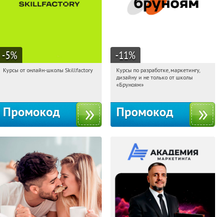
-5
%
-11
%
Курсы от онлайн-школы Skillfactory
Курсы по разработке, маркетингу,
16:34:58
Получи первым!
16:34:58
Получи первым!
дизайну и не только от школы
Россия
Россия
«Бруноям»
Промокод
Промокод