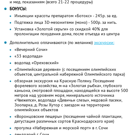
и мед. показаниям (всего 21-22 процедуры)
БОНУСЫ:
Инъекции красоты препаратом «Ботокс» - 245р. за ед.
Подтяжка лица 3D-мезонитями (моно) - 500р. за нить.
Установка «Золотой серьги» со скидкой 40% для
пролонгации похудения дома, после отъезда из центра
Дополнительно оплачиваются (по желанию)
экскурсии:
«Вечерний Сочи»
«33 водопада»
водопад «Ореховский»
«Олимпийская деревня» (с посещением олимпийских
объектов, центральной набережной Олимпийского парка)
обзорная экскурсия на Красную Поляну. Посещение
форелевого хозяйства, м-на «Золотая рыбка», глубокого
каньона, смотровой площадки, находящейся на высоте 500
метров над уровнем моря, минерального источника
«Чвежепсе», водопада «Девичьи слезы», медовой пасеки,
Зоопарка, д. Розы Хутор с заездом на территорию
олимпийских объектов
«Воронцовские пещеры» (посещение чайной плантации,
дегустация различных сортов Краснодарского края)
прогулка «Набережная и морской порт» в г. Сочи
дендрарий г. Сочи