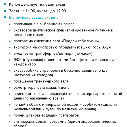
Купон действует на один заезд
Заезд - с 14.00, выезд - до 12.00
В стоимость заезда входит:
проживание в выбранном номере
5-разовое диетическое специализированное питание в
ресторане отеля
программа снижения веса «Продли себе жизнь»
экскурсия на смотровую площадку (башню) горы Ахун
ежедневно трансфер: от/до моря (по часам)
ЛФК (групповая) с элементами йоги, фитнеса и пилатеса
каждое утро
аквааэробика с тренером в бассейне ежедневно (до
наступления холодов)
посещение тренажерного зала
осмотр терапевта каждый день
прием комплекса очищающих кишечник препаратов каждый
день (по назначению врача)
легкий тюбаж с минеральной водой и сорбитом (санация
желчевыводящих путей по назначению врача)
прием шлаковыводящих препаратов
антипаразитарная программа (прием эндоэкологических
сборов)