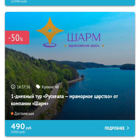
12900
руб.
-50
%
14:37:53
Купили:
48
1-дневный тур «Рускеала — мраморное царство» от
компании «Шарм»
Достоевская
490
ПОДРОБНЕЕ
руб.
3900
руб.