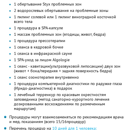
1 обертывание Styx проблемных зон
2 водорослевых обертывания на проблемные зоны
1 пилинг солевой или 1 пилинг виноградной косточкой
всего тела
1 процедура в SPA-капсуле
1 массаж проблемных зон (ягодицы, живот, бедра)
1 процедура прессотерапии
1 сеанса в кедровой бочке
1 сеанса в инфракрасной сауне
1 SPA-уход за лицом Algologie
1 сеанс - кавитации(ультразвуковой липосакции) двух зон
(живот + бока/передняя + задняя поверхность бедра)
1 сеанс озонотерапия внутривенно
1 процедура компьютерной диагностики по радужке глаза
(Иридо-диагностика) в подарок
1 лечебный терренкур по красивым окрестностям
заповедника (метод санаторно-курортного лечения
дозированными восхождениями по размеченным
маршрутам)
Процедуры могут взаимозаменяться по рекомендациям врача
и мед. показаниям (всего 15/16процедур)
Перечень процедур на
10 дней для 1 человека: