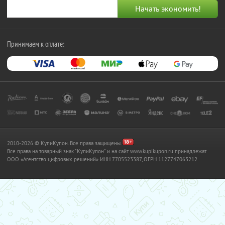
Принимаем к оплате:
2010-2026 © КупиКупон. Все права защищены.
Все права на товарный знак "КупиКупон" и на сайт www.kupikupon.ru принадлежат
OOO «Агентство цифровых решений» ИНН 7705523387, ОГРН 1127747063212