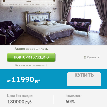
Акция завершилась
7
ПОВТОРИТЬ АКЦИЮ
Купили:
Человек проголосовало: 1
КУПИТЬ
11990
от
руб.
Цена без скидки:
Экономия:
180000
60%
руб.