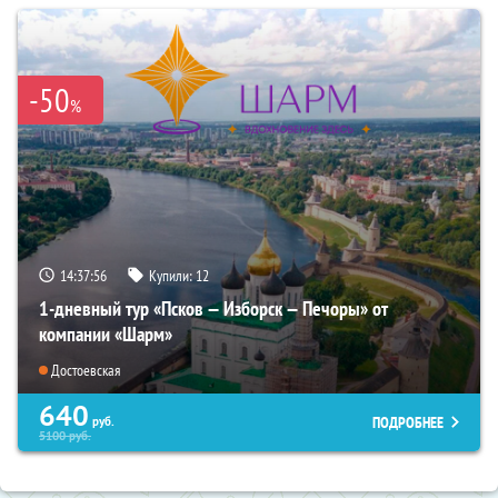
-50
%
14:37:53
Купили:
12
1-дневный тур «Псков — Изборск — Печоры» от
компании «Шарм»
Достоевская
640
ПОДРОБНЕЕ
руб.
5100
руб.