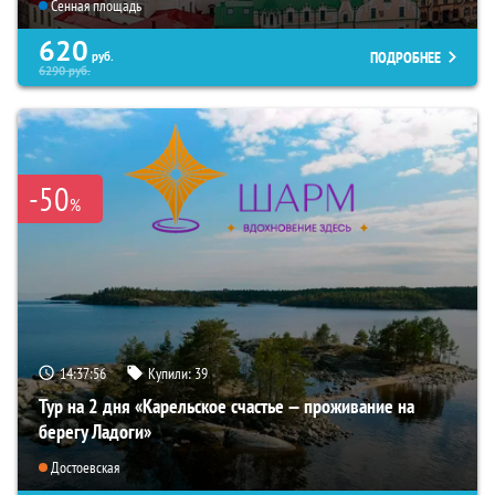
Сенная площадь
620
ПОДРОБНЕЕ
руб.
6290
руб.
-50
%
14:37:53
Купили:
39
Тур на 2 дня «Карельское счастье — проживание на
берегу Ладоги»
Достоевская