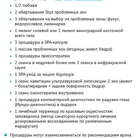
1/2 тюбажа
2 обертывания Styx проблемных зон
3 обертывания на выбор на проблемные зоны: фукус,
водорослевое, ламинария
1 пилинг солевой или 1 пилинг виноградной косточкой
всего тела
3 процедуры в SPA-капсуле
1 массаж проблемных зон (ягодицы, живот, бедра)
3 процедуры прессотерапии
2 сеанса в кедровой бочке или 2 сеанса в инфракрасной
сауне
1 SPA-уход за лицом Algologie
1 сеанс кавитации ультразвуковой липосакции 2 зон (живот
+ бока/передняя + задняя поверхность бедра)
1 сеанс озонотерапия внутривенно
1 процедура компьютерной диагностики по радужке глаза
(Иридо-диагностика) в подарок
1 лечебный терренкур по красивым окрестностям
заповедника (метод санаторно-курортного лечения
дозированными восхождениями по размеченным
маршрутам)
Процедуры могут взаимозаменяться по рекомендациям врача