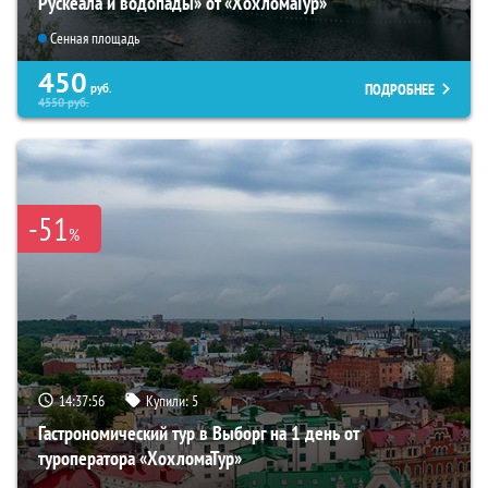
Рускеала и водопады» от «ХохломаТур»
Сенная площадь
450
ПОДРОБНЕЕ
руб.
4550
руб.
-51
%
14:37:53
Купили:
5
Гастрономический тур в Выборг на 1 день от
туроператора «ХохломаТур»