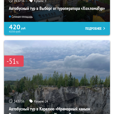
14:37:53
Купили:
9
Автобусный тур в Выборг от туроператора «ХохломаТур»
Сенная площадь
420
ПОДРОБНЕЕ
руб.
4230
руб.
-51
%
14:37:53
Купили:
24
Автобусный тур в Карелию «Мраморный каньон