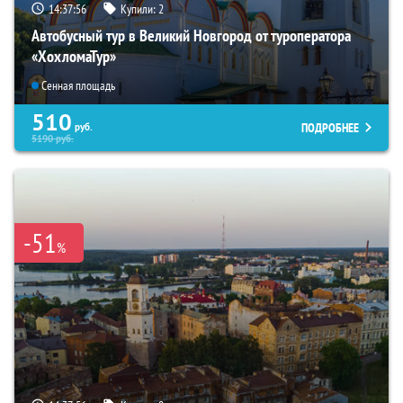
14:37:53
Купили:
2
Автобусный тур в Великий Новгород от туроператора
«ХохломаТур»
Сенная площадь
510
ПОДРОБНЕЕ
руб.
5190
руб.
-51
%