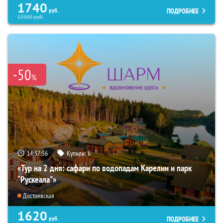
1740
ПОДРОБНЕЕ
руб.
13900
руб.
-50
%
14:37:53
Купили:
6
«Тур на 2 дня: сафари по водопадам Карелии и парк
“Рускеала"»
Достоевская
1620
ПОДРОБНЕЕ
руб.