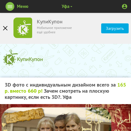
Меню
Уфа
КупиКупон
Мобильное приложение
Загрузить
ещё удобнее
3D фото с индивидуальным дизайном всего за
165
р. вместо
660
р!
Зачем смотреть на плоскую
картинку, если есть 3D?. Уфа