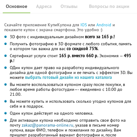
Основное
Адреса
Отзывы
Вопросы по акции
Скачайте приложение КупиКупона для
IOS
или
Android
и
покажите купон с экрана смартфона. Это удобно :)
3D фото с индивидуальным дизайном
всего за 165 р.!
Получить фотографию в 3D формате с любого события, память
о котором так важна для вас
со скидкой 75%
.
Сертификат услуги стоит
165 р. вместо 660 р.
Экономия —
495
р.
!
ОДин купон дает право на разработку индивидуального
дизайна для одной фотографии и ее печать с эффектом 3D. Вы
можете
выбрать готовый дизайн из нашего каталога
Вы можете воспользоваться купоном сразу после покупки, в
любое время работы фотостудии—- ежедневно с 10.00 до
21.00.
Вы можете купить и использовать сколько угодно купонов для
себя и в подарок.
Один купон действует на одного человека.
Для активации купона необходимо отправить свое фото на
почту
zakaz@panorama-onlin
e.ru
, указав в письме номер
купона, ваши ФИО, телефон и пожелания по дизайну. Вам
пришлют разработанный вариант фотографии и, после