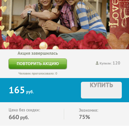
Акция завершилась
120
ПОВТОРИТЬ АКЦИЮ
Купили:
Человек проголосовало: 0
КУПИТЬ
165
руб.
Цена без скидки:
Экономия:
660
75%
руб.