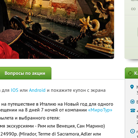
∞
Вопросы по акции
К
а для
IOS
или
Android
и покажите купон с экрана
на путешествие в Италию на Новый год для одного
мещении на 8 дней 7 ночей от компании
«МироТур»
 вылета и выбранного отеля:
-мя экскурсиями - Рим или Венеция, Сан Марино)
24990р. (Mirador, Terme di Sacramora, Adler или