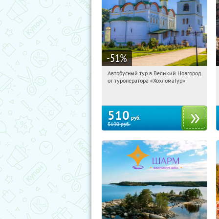
-51
%
Автобусный тур в Великий Новгород
07:02:24
Купили:
2
от туроператора «ХохломаТур»
Сенная площадь
510
руб.
5190
руб.