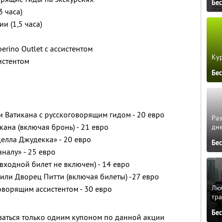
Бе
3 часа)
и (1,5 часа)
erino Outlet с ассистентом
Кур
истентом
Бе
и Ватикана с русскоговорящим гидом - 20 евро
Ра
ана (включая бронь) - 21 евро
дне
делла Джудекка» - 20 евро
Бе
налу» - 25 евро
входной билет не включен) - 14 евро
или Дворец Питти (включая билеты) -27 евро
Люб
ворящим ассистентом - 30 евро
тра
Бе
ваться только одним купоном по данной акции