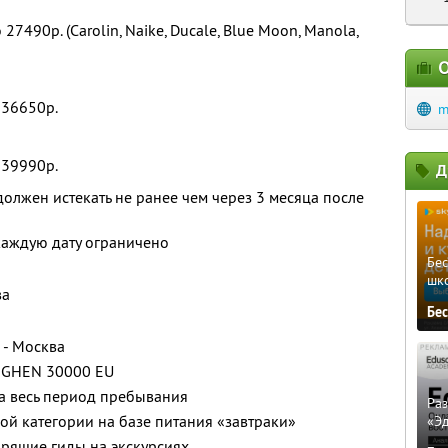
27490р. (Carolin, Naike, Ducale, Blue Moon, Manola,
О
 36650р.
m
 39990р.
Д
олжен истекать не ранее чем через 3 месяца после
каждую дату ограничено
Бе
шк
ва
Бе
 - Москва
NGHEN 30000 EU
а весь период пребывания
Ра
ой категории на базе питания «завтраки»
«Э
рящие гиды на экскурсиях