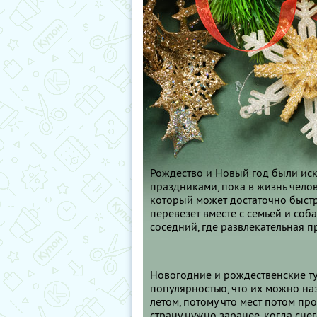
Рождество и Новый год были и
праздниками, пока в жизнь челов
который может достаточно быстро
перевезет вместе с семьей и соб
соседний, где развлекательная п
Новогодние и рождественские ту
популярностью, что их можно на
летом, потому что мест потом про
страну нужно заранее, когда сне