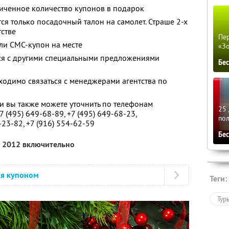
иченное количество купонов в подарок
тся только посадочный талон на самолет. Страше 2-х
тстве
Пер
ли СМС-купон на месте
«З
тся с другими специальными предложениями
Бе
одимо связаться с менеджерами агентства по
 вы также можете уточнить по телефонам
25 
7 (495) 649-68-89
,
+7 (495) 649-68-23
,
по
0-23-82
,
+7 (916) 554-62-59
Бе
я 2012 включительно
ся купоном
Теги:
Тур