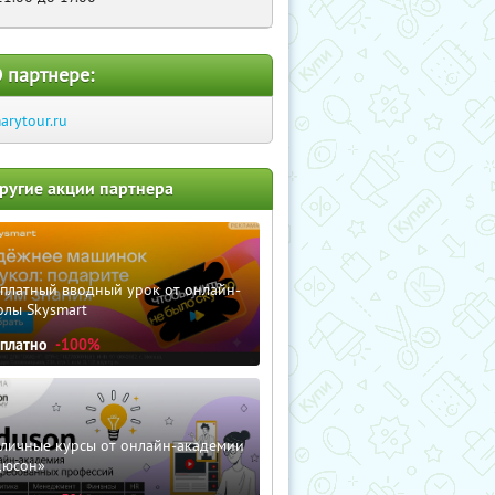
 партнере:
arytour.ru
ругие акции партнера
сплатный вводный урок от онлайн-
олы Skysmart
сплатно
-100%
зличные курсы от онлайн-академии
дюсон»