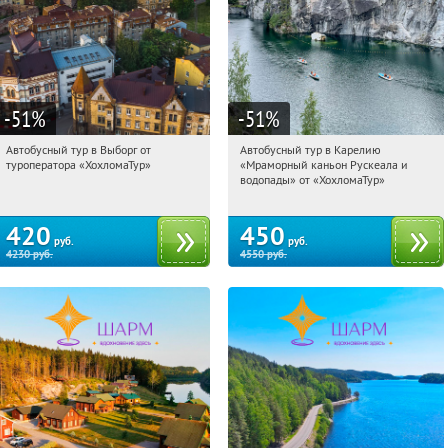
-51
%
-51
%
Автобусный тур в Выборг от
Автобусный тур в Карелию
07:02:24
Купили:
9
07:02:24
Купили:
24
туроператора «ХохломаТур»
«Мраморный каньон Рускеала и
Сенная площадь
Сенная площадь
водопады» от «ХохломаТур»
420
450
руб.
руб.
4230
руб.
4550
руб.