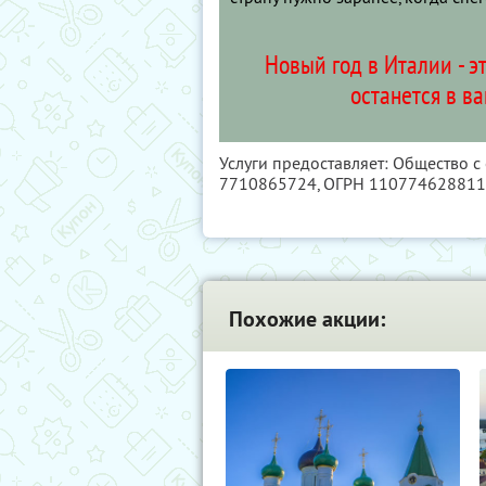
Новый год в Италии - э
останется в в
Услуги предоставляет: Общество 
7710865724
, ОГРН 11077462881
Похожие акции: