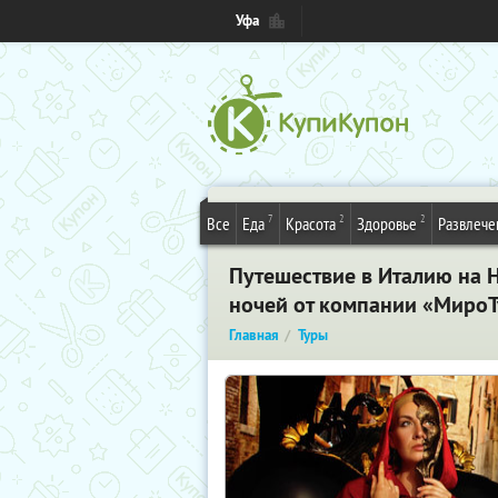
Уфа
7
2
2
Все
Еда
Красота
Здоровье
Развлече
Путешествие в Италию на 
ночей от компании «МироТ
Главная
Туры