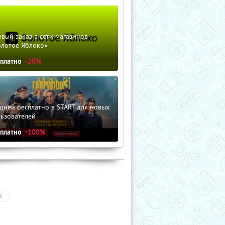
вый заказ в сети магазинов
олотое Яблоко»
сплатно
-20%
дней бесплатно в START для новых
льзователей
сплатно
-100%
ы