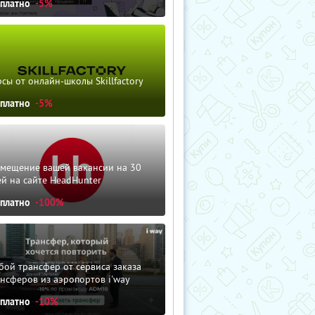
сплатно
-5%
сы от онлайн-школы Skillfactory
сплатно
-5%
змещение вашей вакансии на 30
й на сайте HeadHunter
сплатно
-100%
ой трансфер от сервиса заказа
нсферов из аэропортов i'way
сплатно
-10%