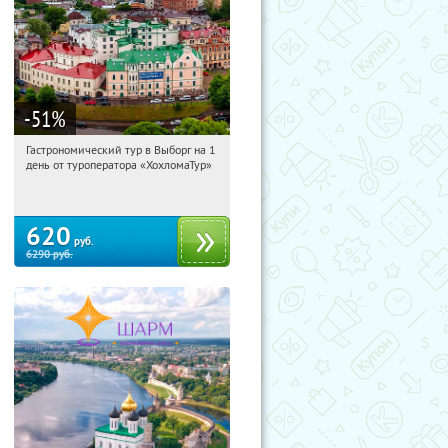
-51
%
Гастрономический тур в Выборг на 1
07:02:24
Купили:
5
день от туроператора «ХохломаТур»
Сенная площадь
620
руб.
6290
руб.