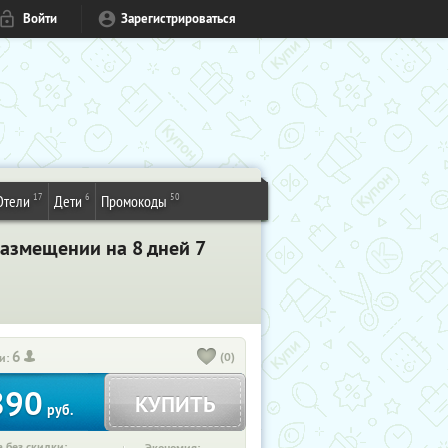
Войти
Зарегистрироваться
17
6
50
Отели
Дети
Промокоды
размещении на 8 дней 7
6
(0)
и:
890
КУПИТЬ
руб.
 без скидки: