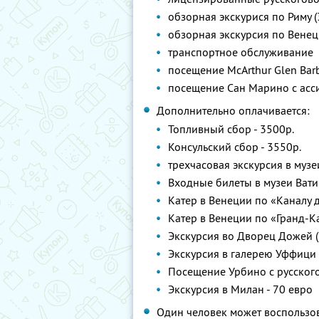
обзорная экскурися по Риму (
обзорная экскурсия по Венеци
транспортное обслуживание
посещение McArthur Glen Barb
посещение Сан Марино с асс
Дополнительно оплачивается:
Топливный сбор - 3500р.
Консульский сбор - 3550р.
трехчасовая экскурсия в музе
Входные билеты в музеи Ватик
Катер в Венеции по «Каналу 
Катер в Венеции по «Гранд-Ка
Экскурсия во Дворец Дожей (
Экскурсия в галерею Уффици 
Посещение Урбино с русского
Экскурсия в Милан - 70 евро
Один человек может воспользо