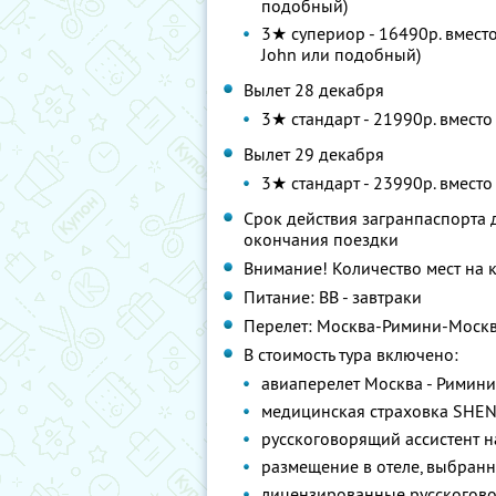
подобный)
3★ супериор - 16490р. вместо 
John или подобный)
Вылет 28 декабря
3★ стандарт - 21990р. вместо
Вылет 29 декабря
3★ стандарт - 23990р. вместо
Срок действия загранпаспорта д
окончания поездки
Внимание! Количество мест на 
Питание: BB - завтраки
Перелет: Москва-Римини-Моск
В стоимость тура включено:
авиаперелет Москва - Римини
медицинская страховка SHE
русскоговорящий ассистент н
размещение в отеле, выбранн
лицензированные русскогово