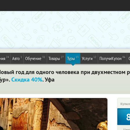
24
1
31
27
13
12
86
ния
Авто
Обучение
Товары
Туры
Услуги
ПолучиКупон
Новый год для одного человека при двухместном 
ур».
Скидка 40%
. Уфа
Купил
Цена