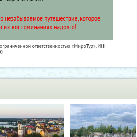
то незабываемое путешествие, которое
аших воспоминаниях надолго!
с ограниченной ответственностью «МироТур»,
ИНН
10