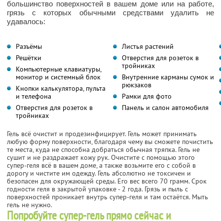
большинство поверхностей в вашем доме или на работе,
грязь с которых обычными средствами удалить не
удавалось:
Разъёмы
Листья растений
Решётки
Отверстия для розеток в
тройниках
Компьютерные клавиатуры,
монитор и системный блок
Внутренние карманы сумок и
рюкзаков
Кнопки калькулятора, пульта
и телефона
Рамки для фото
Отверстия для розеток в
Панель и салон автомобиля
тройниках
Гель всё очистит и продезинфицирует. Гель может принимать
любую форму поверхности, благодаря чему вы сможете почистить
те места, куда не способна добраться обычная тряпка. Гель не
сушит и не раздражает кожу рук. Очистите с помощью этого
супер-геля всё в вашем доме, а также возьмите его с собой в
дорогу и чистите им одежду. Гель абсолютно не токсичен и
безопасен для окружающей среды. Его вес всего 70 грамм. Срок
годности геля в закрытой упаковке - 2 года. Грязь и пыль с
поверхностей проникает внутрь супер-геля и там остаётся. Мыть
гель не нужно.
Попробуйте супер-гель прямо сейчас и