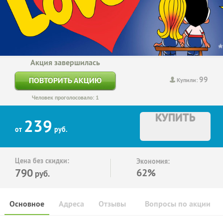
Акция завершилась
99
ПОВТОРИТЬ АКЦИЮ
Купили:
Человек проголосовало: 1
КУПИТЬ
239
от
руб.
Цена без скидки:
Экономия:
790
62%
руб.
Основное
Адреса
Отзывы
Вопросы по акции