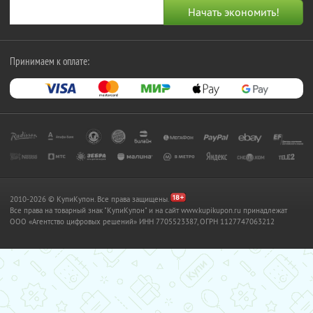
Принимаем к оплате:
2010-2026 © КупиКупон. Все права защищены.
Все права на товарный знак "КупиКупон" и на сайт www.kupikupon.ru принадлежат
OOO «Агентство цифровых решений» ИНН 7705523387, ОГРН 1127747063212