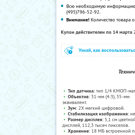
Всю необходимую информацию о
(495)796-52-92.
Внимание!
Количество товара о
Купон действителен по 14 марта
Узнай, как воспользовать
Технич
•
Тип датчика
: тип 1/4 КМОП-ма
•
Объектив
: 31-мм (4:3), 35-мм
эквивалент.
•
Зум
: 2X мягкий цифровой.
•
Стабилизация изображения
: не
•
Размер дисплея
: 5,1 см цветно
дисплей, 112,3 тысяч пикселов.
•
Хранение
: 18 МБ встроенной п