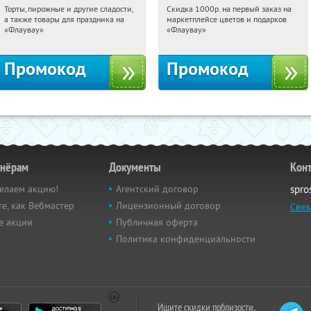
Торты, пирожные и другие сладости,
Скидка 1000р. на первый заказ на
04:40:32
Получили:
6
04:40:32
Получили:
18
а также товары для праздника на
маркетплейсе цветов и подарков
Россия
Россия
«Флаувау»
«Флаувау»
Промокод
Промокод
тнёрам
Документы
Кон
елаем акцию!
Агентский договор
spro
е, как Вебмастер
Лицензионный договор
Связ
е акции
Публичная оферта
Политика конфиденциальности
Ищите скидки поблизости,