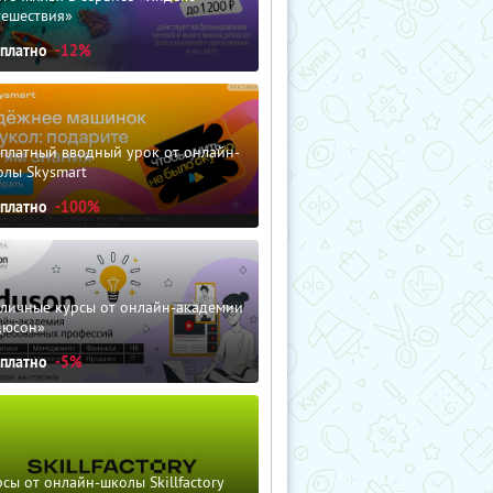
тешествия»
сплатно
-12%
сплатный вводный урок от онлайн-
олы Skysmart
сплатно
-100%
зличные курсы от онлайн-академии
дюсон»
сплатно
-5%
сы от онлайн-школы Skillfactory