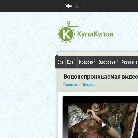
Уфа
7
2
2
Все
Еда
Красота
Здоровье
Развлече
Водонепроницаемая видеока
Главная
Товары