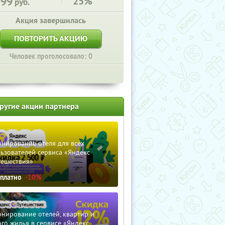
999
25%
руб.
Акция завершилась
ПОВТОРИТЬ АКЦИЮ
Человек проголосовало: 0
ругие акции партнера
нирование отеля для всех
ьзователей сервиса «Яндекс
тешествия»
сплатно
-10%
нирование отелей, квартир и
го жилья в сервисе «Яндекс