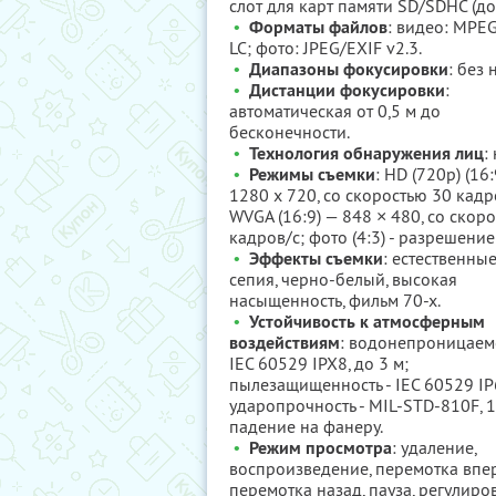
слот для карт памяти SD/SDHC (до 
•
Форматы файлов
: видео: MPEG
LC; фото: JPEG/EXIF v2.3.
•
Диапазоны фокусировки
: без 
•
Дистанции фокусировки
:
автоматическая от 0,5 м до
бесконечности.
•
Технология обнаружения лиц
: 
•
Режимы съемки
: HD (720p) (16
1280 x 720, со скоростью 30 кадр
WVGA (16:9) — 848 × 480, со скор
кадров/с; фото (4:3) - разрешение
•
Эффекты съемки
: естественные
сепия, черно-белый, высокая
насыщенность, фильм 70-х.
•
Устойчивость к атмосферным
воздействиям
: водонепроницаемо
IEC 60529 IPX8, до 3 м;
пылезащищенность - IEC 60529 IP
ударопрочность - MIL-STD-810F, 1
падение на фанеру.
•
Режим просмотра
: удаление,
воспроизведение, перемотка впер
перемотка назад, пауза, регулиро