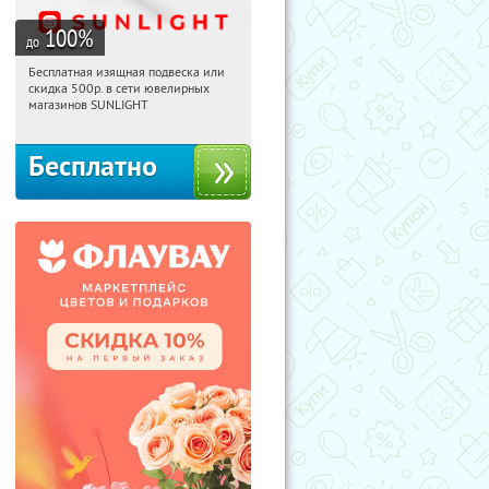
100
%
до
Бесплатная изящная подвеска или
04:40:32
Получили:
74
скидка 500р. в сети ювелирных
Россия
магазинов SUNLIGHT
Бесплатно