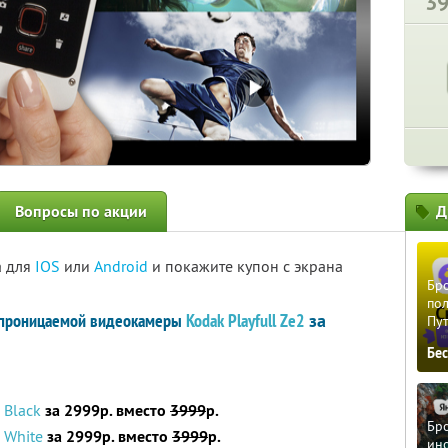
3
Вопросы по акции
Д
а для
IOS
или
Android
и покажите купон с экрана
Бро
пол
непроницаемой видеокамеры
Kodak Playfull Ze2
за
Пу
Бе
 Black
за 2999р. вместо
3999
р.
Бро
 White
за 2999р. вместо
3999
р.
ино