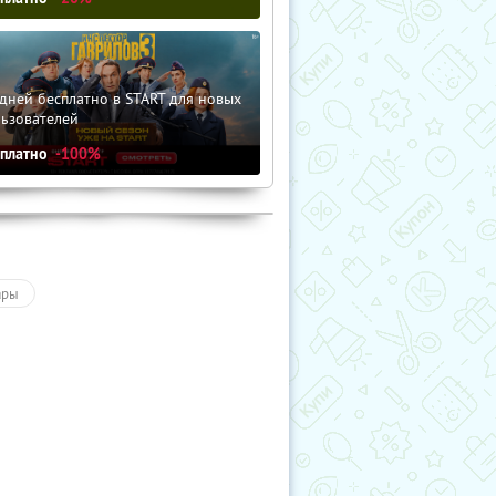
дней бесплатно в START для новых
льзователей
сплатно
-100%
ары