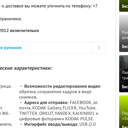
 доставке вы можете уточнить по телефону: +7
Бе
граничено.
 2012 включительно
Ра
дне
Бе
ся купоном
еские характеристики:
Люб
тра
трица.
•
Возможности редактирования видео
:
Бе
обрезка, сохранение кадров в виде
снимков.
•
Адреса для отправки
: FACEBOOK, эл.
т.
почта, KODAK Gallery, FLICKR, YouTube,
й ЖК-
TWITTER, ORKUT, YANDEX, KAIXIN001 и
Пер
«З
цифровые фоторамки KODAK PULSE.
амяти,
•
Интерфейс ввода/вывода
: USB (2.0
Бе