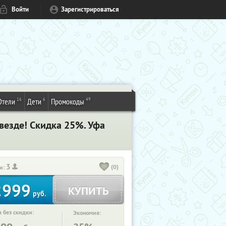
Войти
Зарегистрироваться
16
6
49
Отели
Дети
Промокоды
везде! Скидка 25%. Уфа
3
(0)
и:
2999
КУПИТЬ
руб.
 без скидки:
Экономия: