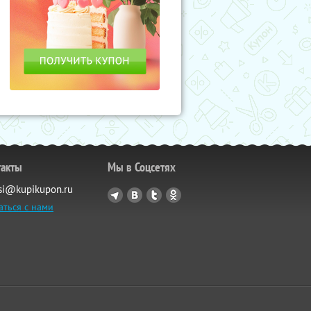
такты
Мы в Соцсетях
si@kupikupon.ru
аться с нами