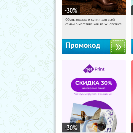
-30
%
Обувь, одежда и сумки для всей
04:40:32
Получили:
32
семьи в магазине kari на Wildberries
Россия
Промокод
-30
%