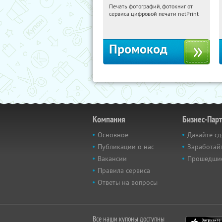
Печать фотографий, фотокниг от
04:40:32
Получили:
4
сервиса цифровой печати netPrint
Россия
Промокод
Компания
Бизнес-Пар
Основное
Давайте сд
Публикации о нас
Заработайт
Вакансии
Прошедши
Правила сервиса
Ответы на вопросы
Все наши купоны доступны