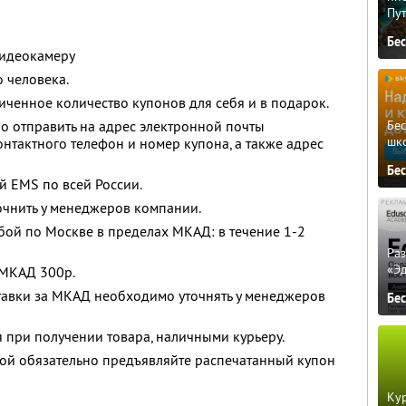
Пу
Бе
видеокамеру
 человека.
ченное количество купонов для себя и в подарок.
Бе
о отправить на адрес электронной почты
шк
нтактного телефон и номер купона, а также адрес
Бе
й EMS по всей России.
очнить у менеджеров компании.
бой по Москве в пределах МКАД: в течение 1-2
Ра
«Э
 МКАД 300р.
тавки за МКАД необходимо уточнять у менеджеров
Бе
я при получении товара, наличными курьеру.
бой обязательно предъявляйте распечатанный купон
Кур