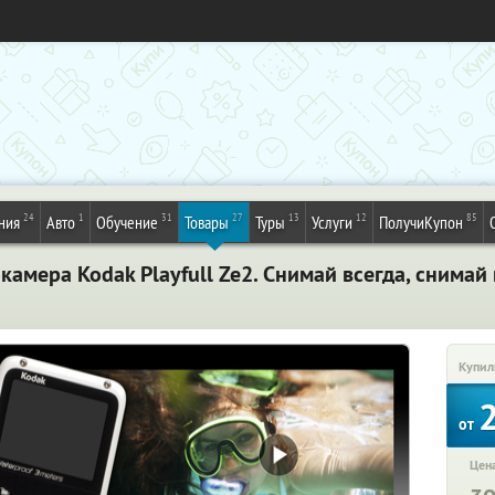
24
1
31
27
13
12
85
ния
Авто
Обучение
Товары
Туры
Услуги
ПолучиКупон
мера Kodak Playfull Ze2. Снимай всегда, снимай 
Купил
от
Цена