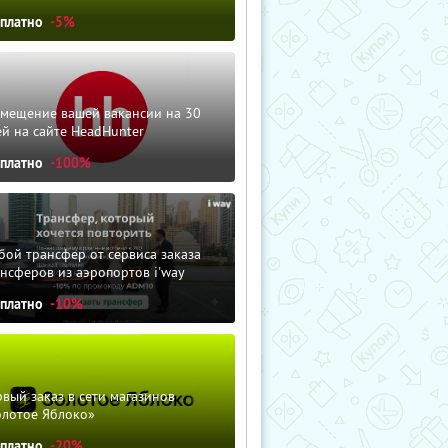
сплатно
-5%
змещение вашей вакансии на 30
й на сайте HeadHunter
сплатно
-100%
ой трансфер от сервиса заказа
нсферов из аэропортов i'way
сплатно
-10%
вый заказ в сети магазинов
олотое Яблоко»
сплатно
-20%