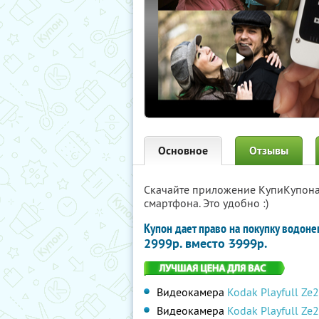
Основное
Отзывы
Скачайте приложение КупиКупон
смартфона. Это удобно :)
Купон дает право на покупку водо
2999р. вместо
3999
р.
Видеокамера
Kodak Playfull Ze2
Видеокамера
Kodak Playfull Ze2