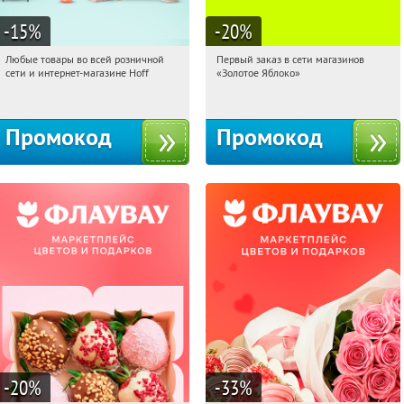
-15
%
-20
%
Любые товары во всей розничной
Первый заказ в сети магазинов
04:40:32
Получили:
83
04:40:32
Получи первым!
сети и интернет-магазине Hoff
«Золотое Яблоко»
Москва, 1-й Волоколамский проезд,
Россия
10с1
Промокод
Промокод
-20
%
-33
%