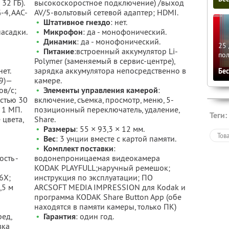
32 ГБ).
высокоскоростное подключение) /выход
-4, AAC-
AV/5-вольтовый сетевой адаптер; HDMI.
•
Штативное гнездо
: нет.
насадки.
•
Микрофон
: да - монофонический.
•
Динамик
: да - монофонический.
25 
•
Питание
:встроенный аккумулятор Li-
по
Polymer (заменяемый в сервис-центре),
нет.
зарядка аккумулятора непосредственно в
Бе
:9)—
камере.
ов/с;
•
Элементы управления камерой
:
остью 30
включение, съемка, просмотр, меню, 5-
 1 МП.
позиционный переключатель, удаление,
Теги:
 цвета,
Share.
•
Размеры
: 55 × 93,3 × 12 мм.
Тов
•
Вес
: 3 унции вместе с картой памяти.
•
Комплект поставки
:
сть -
водонепроницаемая видеокамера
KODAK PLAYFULL;наручный ремешок;
6X;
инструкция по эксплуатации; ПО
,5 м
ARCSOFT MEDIA IMPRESSION для Kodak и
программа KODAK Share Button App (обе
находятся в памяти камеры, только ПК)
ед,
•
Гарантия
: один год.
вка