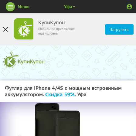
Меню
Уфа
КупиКупон
Мобильное приложение
Загрузить
ещё удобнее
Футляр для IPhone 4/4S c мощным встроенным
аккумулятором.
Скидка 59%
. Уфа