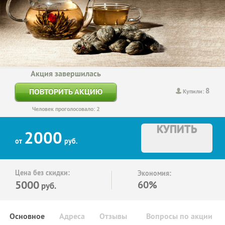
Акция завершилась
8
ПОВТОРИТЬ АКЦИЮ
Купили:
Человек проголосовало: 2
КУПИТЬ
2000
от
руб.
Цена без скидки:
Экономия:
5000
60%
руб.
Основное
Адреса
Отзывы
Вопросы по акции