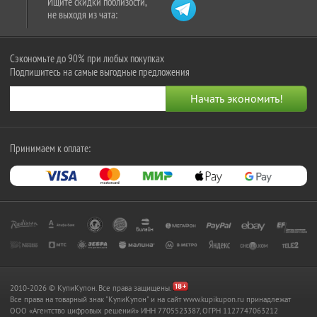
Ищите скидки поблизости,
не выходя из чата:
Сэкономьте до 90% при любых покупках
Подпишитесь на самые выгодные предложения
Принимаем к оплате:
2010-2026 © КупиКупон. Все права защищены.
Все права на товарный знак "КупиКупон" и на сайт www.kupikupon.ru принадлежат
OOO «Агентство цифровых решений» ИНН 7705523387, ОГРН 1127747063212