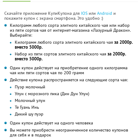
Скачайте приложение КупиКупона для
IOS
или
Android
и
покажите купон с экрана смартфона. Это удобно :)
Килограмм любого сорта элитного китайского чая или набор
из пяти сортов чая от интернет-магазина «Лазурный Дракон».
Выбирайте:
Килограмм любого сорта элитного китайского чая
за 2000р.
вместо 5000р.
Набор из пяти сортов элитного китайского чая
за 2000р.
вместо 5000р.
Один купон действует на приобретение одного килограмма
чая или пяти сортов чая по 200 грамм
Действие купона распространяется на следующие сорта чая:
Пуэр молочный
Улун с морозного пика (Дин Дун Улун)
Молочный улун
Те Гуань Инь
Дикий шу пуэр
Один купон действует на одного человека
Вы можете приобрести неограниченное количество купонов
для себя и в подарок