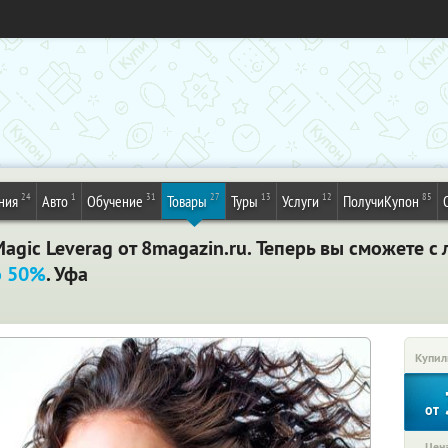
24
1
31
27
13
12
85
ния
Авто
Обучение
Товары
Туры
Услуги
ПолучиКупон
agic Leverag от 8magazin.ru. Теперь вы сможете с
о 50%
. Уфа
Купил
от
Цена