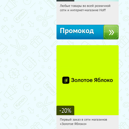
Любые товары во всей розничной
06:35:15
Получили:
83
сети и интернет-магазине Hoff
Москва, 1-й Волоколамский проезд,
10с1
Промокод
-20
%
Первый заказ в сети магазинов
06:35:15
Получи первым!
«Золотое Яблоко»
Россия