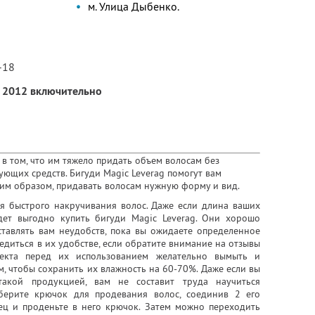
м. Улица Дыбенко.
-18
а 2012 включительно
в том, что им тяжело придать объем волосам без
рующих средств.
Бигуди Magic Leverag
помогут вам
ким образом, придавать волосам нужную форму и вид.
ля быстрого накручивания волос. Даже если длина ваших
удет выгодно купить бигуди Magic Leverag.
Они хорошо
тавлять вам неудобств, пока вы ожидаете определенное
едиться в их удобстве, если обратите внимание на отзывы
фекта перед их использованием желательно вымыть и
, чтобы сохранить их влажность на 60-70%. Даже если вы
такой продукцией,
вам не составит труда научиться
оберите крючок для продевания волос, соединив 2 его
лец и проденьте в него крючок. Затем можно переходить