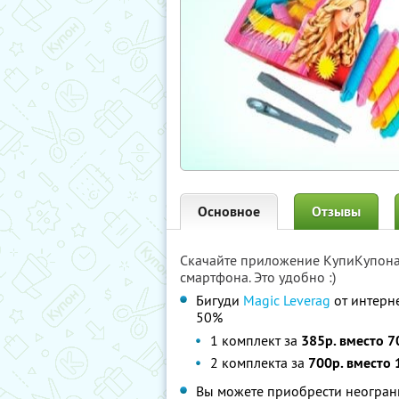
Основное
Отзывы
Скачайте приложение КупиКупон
смартфона. Это удобно :)
Бигуди
Magic Leverag
от интерн
50%
1 комплект за
385р. вместо 7
2 комплекта за
700р. вместо 
Вы можете приобрести неограни