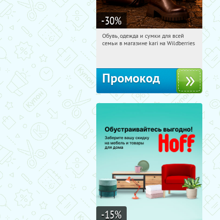
-30
%
Обувь, одежда и сумки для всей
06:35:15
Получили:
32
семьи в магазине kari на Wildberries
Россия
Промокод
-15
%