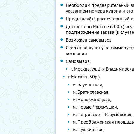
Необходим предварительный за
указанием номера купона и его
Предъявляйте распечатанный и
Доставка по Москве (200р.) ос
подтверждения заказа (в случае
Возможен самовывоз
Скидка по купону не суммируе
компании
Самовывоз:
г. Москва, ул. 1-я Владимирска
г. Москва (50р.)
м. Бауманская,
м. Братиславская,
м. Новокузнецкая,
м. Новые Черемушки,
м. Петровско – Разумовская,
м. Преображенская площадь
м. Пушкинская,