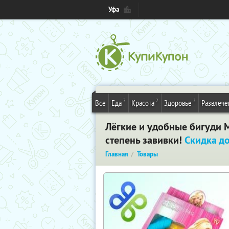
Уфа
7
2
2
Все
Еда
Красота
Здоровье
Развлече
Лёгкие и удобные бигуди M
степень завивки!
Скидка д
Главная
Товары