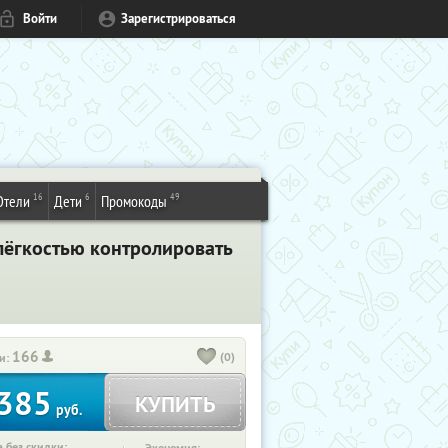
Войти
Зарегистрироваться
16
6
49
Отели
Дети
Промокоды
 лёгкостью контролировать
166
(0)
и:
385
КУПИТЬ
руб.
 без скидки: